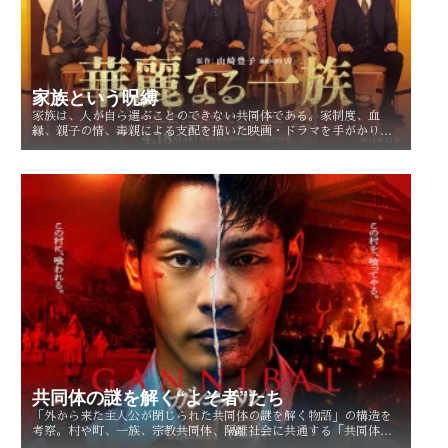
家族という呪縛
家族は、人が自ら選ぶことのできない共同体である。家制度、血
縁、親子の情、毒親による支配を描いた映画・ドラマを手がかり
に、「家族という呪縛」とは何か、そして人はそこから自由になれ
るのかを考察する。
共同体の謎を解く“よそ者”たち
「外から来た主人公が閉じられた共同体の謎を解く物語」の構造を
考察。村や町、一族、宗教共同体、隔離社会に共通する「共同体の
謎」とは？ その魅力を読み解く。