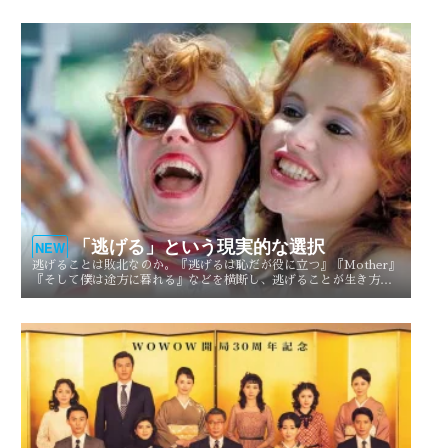
「逃げる」という現実的な選択
NEW
逃げることは敗北なのか。『逃げるは恥だが役に立つ』『Mother』
『そして僕は途方に暮れる』などを横断し、逃げることが生き方や
人生を選び直す現実的な選択としてどう描かれてきたのかを考察す
る。