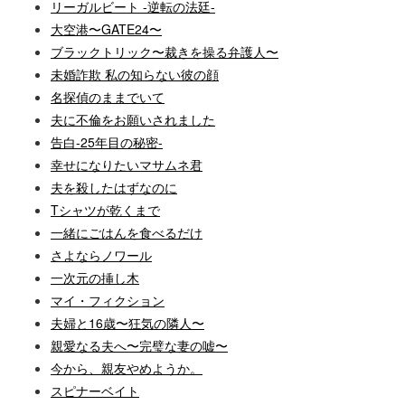
リーガルビート -逆転の法廷-
大空港〜GATE24〜
ブラックトリック〜裁きを操る弁護人〜
未婚詐欺 私の知らない彼の顔
名探偵のままでいて
夫に不倫をお願いされました
告白-25年目の秘密-
幸せになりたいマサムネ君
夫を殺したはずなのに
Tシャツが乾くまで
一緒にごはんを食べるだけ
さよならノワール
一次元の挿し木
マイ・フィクション
夫婦と16歳〜狂気の隣人〜
親愛なる夫へ〜完璧な妻の嘘〜
今から、親友やめようか。
スピナーベイト