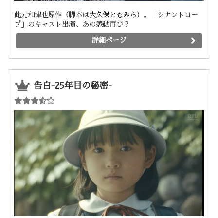
此元和津也原作（脚本は
大久保ともみ
ら）。「シナントロー
プ」のキャスト出演、あの感動再び？
詳細ページ
告白-25年目の秘密-