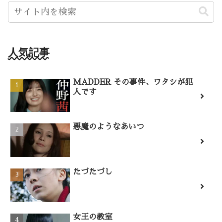
人気記事
MADDER その事件、ワタシが犯
人です
悪魔のようなあいつ
たづたづし
女王の教室