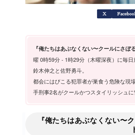
X
Faceboo
『俺たちはあぶなくない〜クールにさぼ
曜 0時59分 - 1時29分（木曜深夜）
鈴木伸之と佐野勇斗。
都会にはびこる犯罪者が巣食う危険な現
手刑事2名がクールかつスタイリッシュに
『俺たちはあぶなくない〜ク