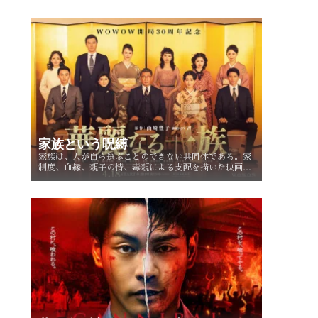
としてどう描かれてきたのかを考察する。
家族という呪縛
家族は、人が自ら選ぶことのできない共同体である。家
制度、血縁、親子の情、毒親による支配を描いた映画・
ドラマを手がかりに、「家族という呪縛」とは何か、そ
して人はそこから自由になれるのかを考察する。