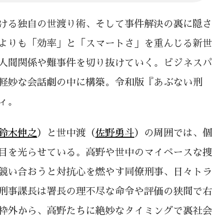
ける独自の世渡り術、そして事件解決の裏に隠さ
よりも「効率」と「スマートさ」を重んじる新世
人間関係や難事件を切り抜けていく。ビジネスパ
軽妙な会話劇の中に構築。令和版『あぶない刑
ィ。
鈴木伸之
）と世中渡（
佐野勇斗
）の周囲では、個
目を光らせている。高野や世中のマイペースな捜
競い合おうと対抗心を燃やす同僚刑事、日々トラ
刑事課長は署長の理不尽な命令や評価の狭間で右
枠外から、高野たちに絶妙なタイミングで裏社会