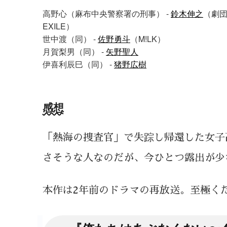
高野心（麻布中央警察署の刑事） -
鈴木伸之
（劇
EXILE）
世中渡（同） -
佐野勇斗
（M!LK）
月賀梨男（同） -
矢野聖人
伊喜利辰巳（同） -
猪野広樹
感想
「熱海の捜査官」で失踪し帰還した女子
さそうな人なのだが、今ひとつ露出が少
本作は2年前のドラマの再放送。至極く