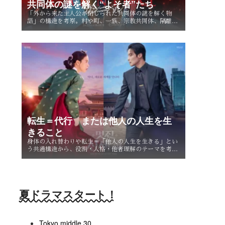
共同体の謎を解く“よそ者”たち
「外から来た主人公が閉じられた共同体の謎を解く物
語」の構造を考察。村や町、一族、宗教共同体、隔離社
会に共通する「共同体の謎」とは？ その魅力を読み解
く。
転生＝代行 または他人の人生を生
きること
身体の入れ替わりや転生＝「他人の人生を生きる」とい
う共通構造から、役割・人格・他者理解のテーマを考
察。なぜ主人公たちは他人を生きることで、自分自身を
知るのか。
夏ドラマスタート！
Tokyo middle 30