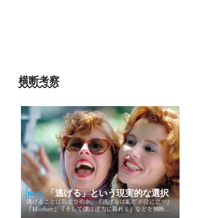
横断考察
「逃げる」という現実的な選択
NEW
逃げることは敗北なのか。『逃げるは恥だが役に立つ』
『Mother』『そして僕は途方に暮れる』などを横断
し、逃げることが生き方や人生を選び直す現実的な選択