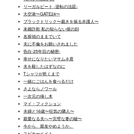
リーガルビート -逆転の法廷-
大空港〜GATE24〜
ブラックトリック〜裁きを操る弁護人〜
未婚詐欺 私の知らない彼の顔
名探偵のままでいて
夫に不倫をお願いされました
告白-25年目の秘密-
幸せになりたいマサムネ君
夫を殺したはずなのに
Tシャツが乾くまで
一緒にごはんを食べるだけ
さよならノワール
一次元の挿し木
マイ・フィクション
夫婦と16歳〜狂気の隣人〜
親愛なる夫へ〜完璧な妻の嘘〜
今から、親友やめようか。
スピナーベイト