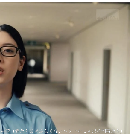
吉彩花（俺たちはあぶなくない〜クールにさぼる刑事たち）