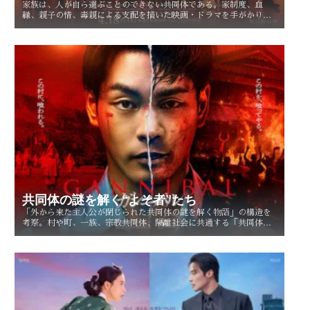
家族は、人が自ら選ぶことのできない共同体である。家制度、血
縁、親子の情、毒親による支配を描いた映画・ドラマを手がかり
に、「家族という呪縛」とは何か、そして人はそこから自由になれ
るのかを考察する。
共同体の謎を解く“よそ者”たち
「外から来た主人公が閉じられた共同体の謎を解く物語」の構造を
考察。村や町、一族、宗教共同体、隔離社会に共通する「共同体の
謎」とは？ その魅力を読み解く。