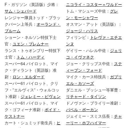
F・ガリソン（英語版）少将：
ニコライ・コスター＝ワルドー
サム・シェパード
トム・マシューズ中佐：
グレ
レンジャー隊員トッド・ブラッ
ン・モーシャワー
クバーン上等兵：
オーランド・
オスマン・アット（英語版）：
ブルーム
ジョージ・ハリス
ショーン・ネルソン特技下士
フィリンビ：
トレヴァ・エチエ
官：
ユエン・ブレムナー
ンヌ
ランス・トゥオンブリー特技下
ゲイリー・ハレル中佐：
ジェリ
士官：
トム・ハーディ
コ・イヴァネク
スーパー64 パイロット、マイ
ジョー・クリッブス中佐：
ステ
ク・ディラント（英語版）准
ィーブン・フォード
尉：
ロン・エルダード
マイク・カース特技兵：
ガブリ
スーパー61 パイロット、クリ
エル・カソーズ
フ・”エルヴィス”・ウォルコッ
ダニエル・ブッシュ一等軍曹：
ト准尉：
ジェレミー・ピヴェン
リチャード・タイソン
スーパー61 パイロット、マイ
ドノヴァン・ブライリー准尉：
ク・ゴフィーナ准尉：
ボイド・
パベル・ボーカン
ケストナー
ジェイミー・スミス伍長：
チャ
カート・シュミッド衛生兵：
ヒ
ーリー・ホフハイマー