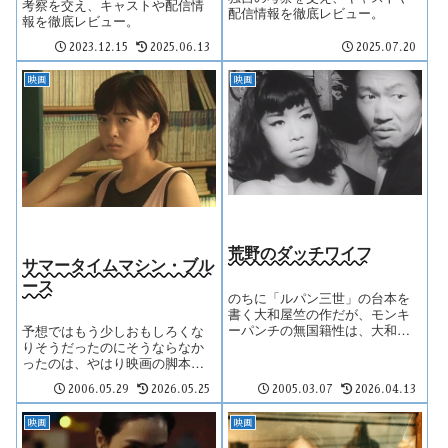
考察を交え、キャストや配信情
配信情報を徹底レビュー。
報を徹底レビュー。
2023.12.15
2025.06.13
2025.07.20
映画
映画
荒野のダッチワイフ
サマータイムマシン・ブル
ース
のちに「ルパン三世」の台本を
書く大和屋竺の作だが、モンキ
ーパンチの無国籍性は、大和屋
予想ではもう少しおもしろくな
によって逆に新たなゲキガとし
りそうだったのにそうならなか
て路線づけられた。手塚治虫は
ったのは、やはり映画の脚本に
漫画に映画的描写を導入した
なっていなかったためではない
が、ここでは逆のことが起こっ
2006.05.29
2026.05.25
2005.03.07
2026.04.13
かと思える。
ている。
映画
映画