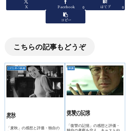
X
Facebook
はてブ
0
0
コピー
こちらの記事もどうぞ
1951年の映画
映画
復讐の記憶
麦秋
「復讐の記憶」の感想と評価・
「麦秋」の感想と評価・独自の
独自の考察を交え、キャストや