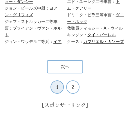
ュー・ダンシー
エド・ユーレク二等軍曹：
ト
ジョン・ビールズ中尉：
ヨア
ム・グアリー
ン・グリフィズ
ドミニク・ピラ三等軍曹：
ダニ
ジェフ・ストルッカー二等軍
ー・ホック
曹：
ブライアン・ヴァン・ホル
救難員ティモシー・A・ウィル
ト
キンソン：
タイ・バーレル
ジョン・ワッデル二等兵：
イア
クース：
ガブリエル・カソーズ
次へ
1
2
［スポンサーリンク］