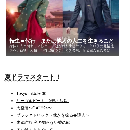
転生＝代行 または他人の人生を生きること
身体の入れ替わりや転生＝「他人の人生を生きる」という共通構造
から、役割・人格・他者理解のテーマを考察。なぜ主人公たちは他
人を生きることで、自分自身を知るのか。
夏ドラマスタート！
Tokyo middle 30
リーガルビート -逆転の法廷-
大空港〜GATE24〜
ブラックトリック〜裁きを操る弁護人〜
未婚詐欺 私の知らない彼の顔
名探偵のままでいて