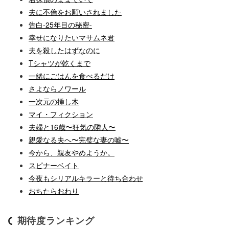
夫に不倫をお願いされました
告白-25年目の秘密-
幸せになりたいマサムネ君
夫を殺したはずなのに
Tシャツが乾くまで
一緒にごはんを食べるだけ
さよならノワール
一次元の挿し木
マイ・フィクション
夫婦と16歳〜狂気の隣人〜
親愛なる夫へ〜完璧な妻の嘘〜
今から、親友やめようか。
スピナーベイト
今夜もシリアルキラーと待ち合わせ
おちたらおわり
期待度ランキング