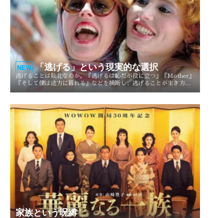
「逃げる」という現実的な選択
NEW
逃げることは敗北なのか。『逃げるは恥だが役に立つ』『Mother』
『そして僕は途方に暮れる』などを横断し、逃げることが生き方や
人生を選び直す現実的な選択としてどう描かれてきたのかを考察す
る。
家族という呪縛