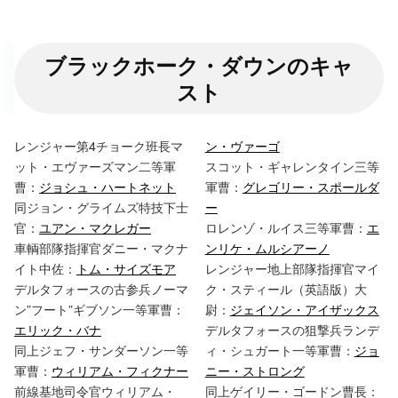
ブラックホーク・ダウンのキャ
スト
レンジャー第4チョーク班長マ
ン・ヴァーゴ
ット・エヴァーズマン二等軍
スコット・ギャレンタイン三等
曹：
ジョシュ・ハートネット
軍曹：
グレゴリー・スポールダ
同ジョン・グライムズ特技下士
ー
官：
ユアン・マクレガー
ロレンゾ・ルイス三等軍曹：
エ
車輌部隊指揮官ダニー・マクナ
ンリケ・ムルシアーノ
イト中佐：
トム・サイズモア
レンジャー地上部隊指揮官マイ
デルタフォースの古参兵ノーマ
ク・スティール（英語版）大
ン”フート”ギブソン一等軍曹：
尉：
ジェイソン・アイザックス
エリック・バナ
デルタフォースの狙撃兵ランデ
同上ジェフ・サンダーソン一等
ィ・シュガート一等軍曹：
ジョ
軍曹：
ウィリアム・フィクナー
ニー・ストロング
前線基地司令官ウィリアム・
同上ゲイリー・ゴードン曹長：