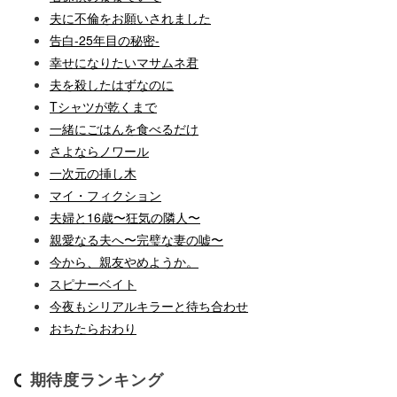
夫に不倫をお願いされました
告白-25年目の秘密-
幸せになりたいマサムネ君
夫を殺したはずなのに
Tシャツが乾くまで
一緒にごはんを食べるだけ
さよならノワール
一次元の挿し木
マイ・フィクション
夫婦と16歳〜狂気の隣人〜
親愛なる夫へ〜完璧な妻の嘘〜
今から、親友やめようか。
スピナーベイト
今夜もシリアルキラーと待ち合わせ
おちたらおわり
期待度ランキング