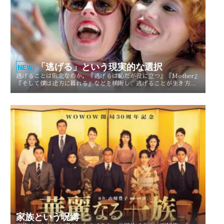
「逃げる」という現実的な選択
NEW
逃げることは敗北なのか。『逃げるは恥だが役に立つ』『Mother』
『そして僕は途方に暮れる』などを横断し、逃げることが生き方や
人生を選び直す現実的な選択としてどう描かれてきたのかを考察す
る。
家族という呪縛