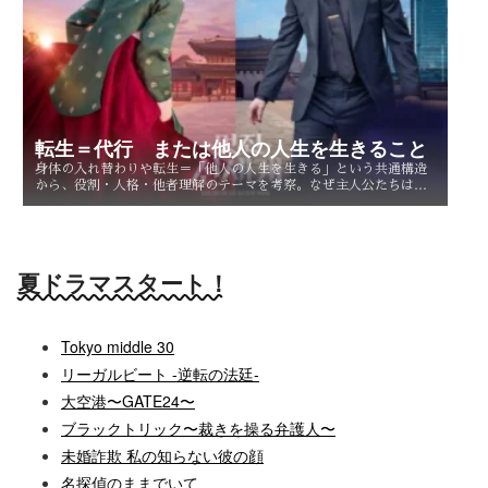
転生＝代行 または他人の人生を生きること
身体の入れ替わりや転生＝「他人の人生を生きる」という共通構造
から、役割・人格・他者理解のテーマを考察。なぜ主人公たちは他
人を生きることで、自分自身を知るのか。
夏ドラマスタート！
Tokyo middle 30
リーガルビート -逆転の法廷-
大空港〜GATE24〜
ブラックトリック〜裁きを操る弁護人〜
未婚詐欺 私の知らない彼の顔
名探偵のままでいて