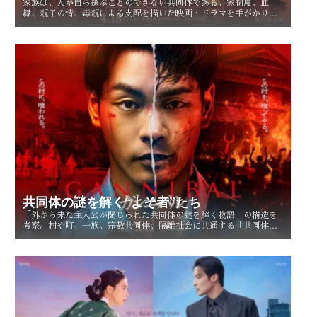
家族は、人が自ら選ぶことのできない共同体である。家制度、血
縁、親子の情、毒親による支配を描いた映画・ドラマを手がかり
に、「家族という呪縛」とは何か、そして人はそこから自由になれ
るのかを考察する。
共同体の謎を解く“よそ者”たち
「外から来た主人公が閉じられた共同体の謎を解く物語」の構造を
考察。村や町、一族、宗教共同体、隔離社会に共通する「共同体の
謎」とは？ その魅力を読み解く。