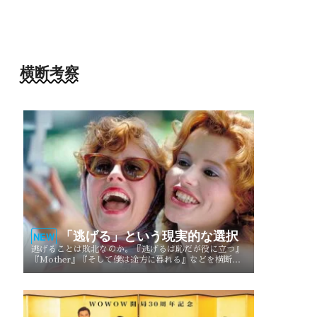
横断考察
「逃げる」という現実的な選択
NEW
逃げることは敗北なのか。『逃げるは恥だが役に立つ』
『Mother』『そして僕は途方に暮れる』などを横断
し、逃げることが生き方や人生を選び直す現実的な選択
としてどう描かれてきたのかを考察する。