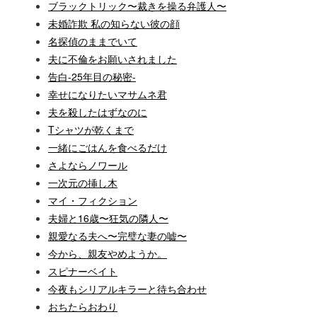
ブラックトリック〜裁きを操る弁護人〜
未婚詐欺 私の知らない彼の顔
名探偵のままでいて
夫に不倫をお願いされました
告白-25年目の秘密-
幸せになりたいマサムネ君
夫を殺したはずなのに
Tシャツが乾くまで
一緒にごはんを食べるだけ
さよならノワール
一次元の挿し木
マイ・フィクション
夫婦と16歳〜狂気の隣人〜
親愛なる夫へ〜完璧な妻の嘘〜
今から、親友やめようか。
スピナーベイト
今夜もシリアルキラーと待ち合わせ
おちたらおわり