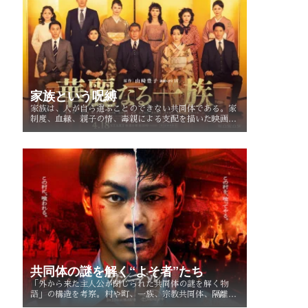
家族という呪縛
家族は、人が自ら選ぶことのできない共同体である。家
制度、血縁、親子の情、毒親による支配を描いた映画・
ドラマを手がかりに、「家族という呪縛」とは何か、そ
して人はそこから自由になれるのかを考察する。
共同体の謎を解く“よそ者”たち
「外から来た主人公が閉じられた共同体の謎を解く物
語」の構造を考察。村や町、一族、宗教共同体、隔離社
会に共通する「共同体の謎」とは？ その魅力を読み解