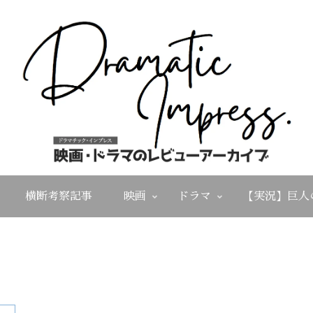
横断考察記事
映画
ドラマ
【実況】巨人