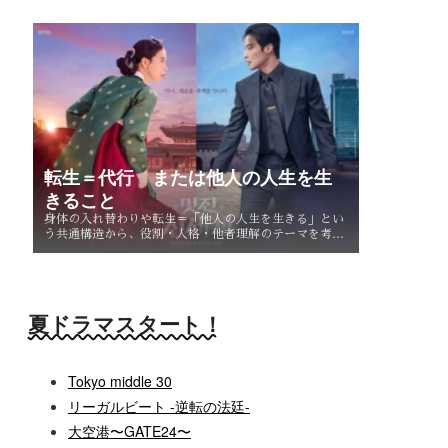
く。
転生＝代行 または他人の人生を生
きること
身体の入れ替わりや転生＝「他人の人生を生きる」とい
う共通構造から、役割・人格・他者理解のテーマを考
察。なぜ主人公たちは他人を生きることで、自分自身を
知るのか。
夏ドラマスタート！
Tokyo middle 30
リーガルビート -逆転の法廷-
大空港〜GATE24〜