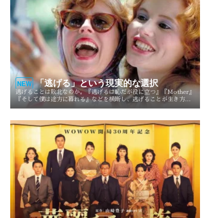
「逃げる」という現実的な選択
NEW
逃げることは敗北なのか。『逃げるは恥だが役に立つ』『Mother』
『そして僕は途方に暮れる』などを横断し、逃げることが生き方や
人生を選び直す現実的な選択としてどう描かれてきたのかを考察す
る。