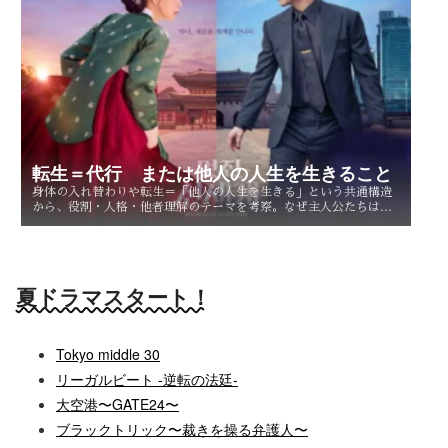
転生＝代行 または他人の人生を生きること
身体の入れ替わりや転生＝「他人の人生を生きる」という共通構造
から、役割・人格・他者理解のテーマを考察。なぜ主人公たちは他
人を生きることで、自分自身を知るのか。
夏ドラマスタート！
Tokyo middle 30
リーガルビート -逆転の法廷-
大空港〜GATE24〜
ブラックトリック〜裁きを操る弁護人〜