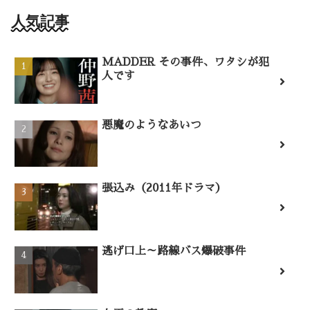
人気記事
MADDER その事件、ワタシが犯
人です
悪魔のようなあいつ
張込み（2011年ドラマ）
逃げ口上～路線バス爆破事件