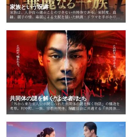
家族という呪縛
家族は、人が自ら選ぶことのできない共同体である。家制度、血
縁、親子の情、毒親による支配を描いた映画・ドラマを手がかり
に、「家族という呪縛」とは何か、そして人はそこから自由になれ
るのかを考察する。
共同体の謎を解く“よそ者”たち
「外から来た主人公が閉じられた共同体の謎を解く物語」の構造を
考察。村や町、一族、宗教共同体、隔離社会に共通する「共同体の
謎」とは？ その魅力を読み解く。