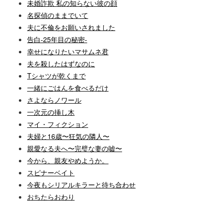
未婚詐欺 私の知らない彼の顔
名探偵のままでいて
夫に不倫をお願いされました
告白-25年目の秘密-
幸せになりたいマサムネ君
夫を殺したはずなのに
Tシャツが乾くまで
一緒にごはんを食べるだけ
さよならノワール
一次元の挿し木
マイ・フィクション
夫婦と16歳〜狂気の隣人〜
親愛なる夫へ〜完璧な妻の嘘〜
今から、親友やめようか。
スピナーベイト
今夜もシリアルキラーと待ち合わせ
おちたらおわり