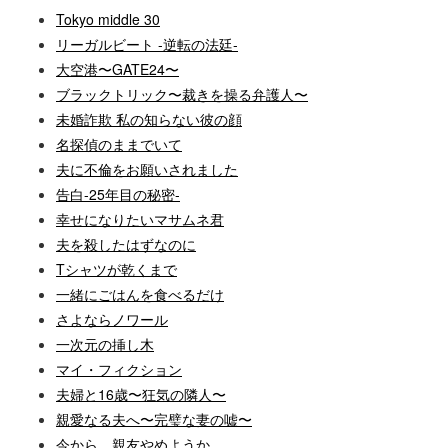
Tokyo middle 30
リーガルビート -逆転の法廷-
大空港〜GATE24〜
ブラックトリック〜裁きを操る弁護人〜
未婚詐欺 私の知らない彼の顔
名探偵のままでいて
夫に不倫をお願いされました
告白-25年目の秘密-
幸せになりたいマサムネ君
夫を殺したはずなのに
Tシャツが乾くまで
一緒にごはんを食べるだけ
さよならノワール
一次元の挿し木
マイ・フィクション
夫婦と16歳〜狂気の隣人〜
親愛なる夫へ〜完璧な妻の嘘〜
今から、親友やめようか。