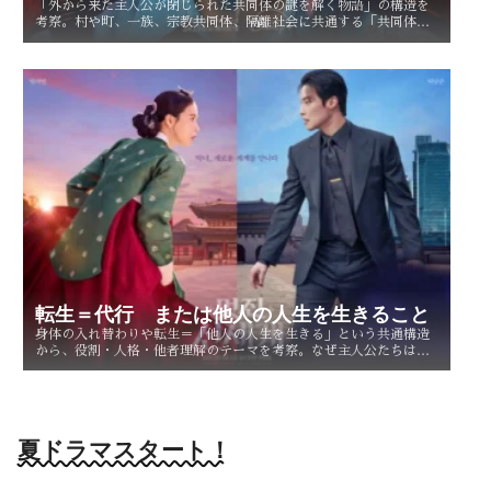
「外から来た主人公が閉じられた共同体の謎を解く物語」の構造を
考察。村や町、一族、宗教共同体、隔離社会に共通する「共同体の
謎」とは？ その魅力を読み解く。
転生＝代行 または他人の人生を生きること
身体の入れ替わりや転生＝「他人の人生を生きる」という共通構造
から、役割・人格・他者理解のテーマを考察。なぜ主人公たちは他
人を生きることで、自分自身を知るのか。
夏ドラマスタート！