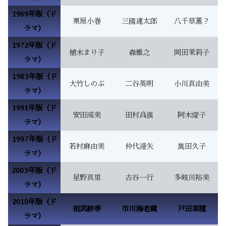
1969年版（ド
栗原小巻
三國連太郎
八千草薫？
ラマ）
1972年版（ド
植木まり子
森雅之
岡田茉莉子
ラマ）
1983年版（ド
大竹しのぶ
二谷英明
小川真由美
ラマ）
1991年版（ド
安田成美
田村高廣
阿木燿子
ラマ）
1997年版（ド
若村麻由美
仲代達矢
萬田久子
ラマ）
2003年版（ド
星野真里
古谷一行
多岐川裕美
ラマ）
2010年版（ド
相武紗季
市川海老蔵
戸田菜穂
ラマ）