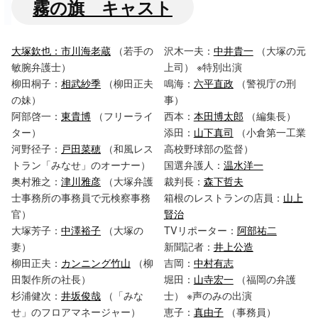
霧の旗 キャスト
大塚欽也：
市川海老蔵
（若手の
沢木一夫：
中井貴一
（大塚の元
敏腕弁護士）
上司） ※特別出演
柳田桐子：
相武紗季
（柳田正夫
鳴海：
六平直政
（警視庁の刑
の妹）
事）
阿部啓一：
東貴博
（フリーライ
西本：
本田博太郎
（編集長）
ター）
添田：
山下真司
（小倉第一工業
河野径子：
戸田菜穂
（和風レス
高校野球部の監督）
トラン「みなせ」のオーナー）
国選弁護人：
温水洋一
奥村雅之：
津川雅彦
（大塚弁護
裁判長：
森下哲夫
士事務所の事務員で元検察事務
箱根のレストランの店員：
山上
官）
賢治
大塚芳子：
中澤裕子
（大塚の
TVリポーター：
阿部祐二
妻）
新聞記者：
井上公造
柳田正夫：
カンニング竹山
（柳
吉岡：
中村有志
田製作所の社長）
堀田：
山寺宏一
（福岡の弁護
杉浦健次：
井坂俊哉
（「みな
士） ※声のみの出演
せ」のフロアマネージャー）
恵子：
真由子
（事務員）