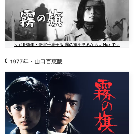
＼>1965年・倍賞千恵子版 霧の旗を見るならU-Nextで／
1977年・山口百恵版