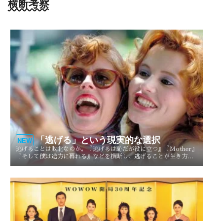
横断考察
「逃げる」という現実的な選択
NEW
逃げることは敗北なのか。『逃げるは恥だが役に立つ』『Mother』
『そして僕は途方に暮れる』などを横断し、逃げることが生き方や
人生を選び直す現実的な選択としてどう描かれてきたのかを考察す
る。