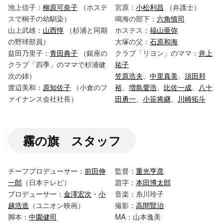
池上信子：
柳原可奈子
（ホステ
宮原：
小松利昌
（弁護士）
スで桐子の幼馴染）
鳴海の部下：
六角慎司
山上武雄：
山西惇
（杉浦と同期
ホステス：
福山亜弥
の野球部員）
大塚の父：
石原和海
益田乃里子：
青田典子
（銀座の
クラブ「リヨン」のママ：
井上
クラブ「四季」のママで杉浦健
祐子
次の姉）
笠原浩夫
、
中里真美
、
須田邦
渡辺美和：
原知佐子
（小倉のフ
裕
、
増島愛浩
、
比佐一成
、
八十
ァイナンス会社社長）
田勇一
、
小笹将継
、
川崎拓斗
霧の旗 スタッフ
チーフプロデューサー：
前田伸
監督：
重光亨彦
一郎
（日本テレビ）
題字：
本田博太郎
プロデューサー：
金澤宏次
・
小
音楽：糸川玲子
越浩造
（ユニオン映画）
撮影：
高間賢治
脚本：
中園健司
MA：山本逸美