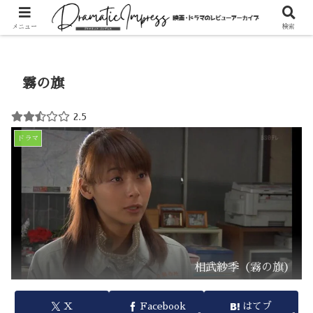
ホーム
ドラマ
メニュー
検索
霧の旗
2.5
ドラマ
相武紗季（霧の旗）
X
Facebook
はてブ