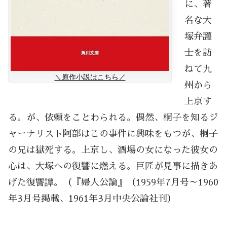
に、著
名な大
塚弁護
士を訪
ねて九
＼原作小説はこちら／
州から
上京す
る。が、依頼をことわられる。偶然、桐子を知るジ
ャーナリスト阿部はこの事件に興味をもつが、桐子
の兄は獄死する。上京し、酒場の女になった彼女の
心は、大塚への復讐に燃える。巨匠が見事に描きあ
げた復讐譚。（『婦人公論』（1959年7月号～1960
年3月号掲載、1961年3月中央公論社刊）