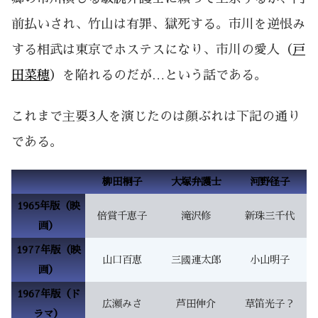
前払いされ、竹山は有罪、獄死する。市川を逆恨み
する相武は東京でホステスになり、市川の愛人（
戸
田菜穂
）を陥れるのだが…という話である。
これまで主要3人を演じたのは顔ぶれは下記の通り
である。
柳田桐子
大塚弁護士
河野径子
1965年版（映
倍賞千恵子
滝沢修
新珠三千代
画）
1977年版（映
山口百恵
三國連太郎
小山明子
画）
1967年版（ド
広瀬みさ
芦田伸介
草笛光子？
ラマ）