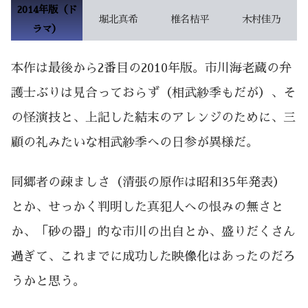
2014年版（ド
堀北真希
椎名桔平
木村佳乃
ラマ）
本作は最後から2番目の2010年版。市川海老蔵の弁
護士ぶりは見合っておらず（相武紗季もだが）、そ
の怪演技と、上記した結末のアレンジのために、三
顧の礼みたいな相武紗季への日参が異様だ。
同郷者の疎ましさ（清張の原作は昭和35年発表）
とか、せっかく判明した真犯人への恨みの無さと
か、「砂の器」的な市川の出自とか、盛りだくさん
過ぎて、これまでに成功した映像化はあったのだろ
うかと思う。