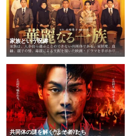
家族という呪縛
家族は、人が自ら選ぶことのできない共同体である。家制度、血
縁、親子の情、毒親による支配を描いた映画・ドラマを手がかり
に、「家族という呪縛」とは何か、そして人はそこから自由になれ
るのかを考察する。
共同体の謎を解く“よそ者”たち