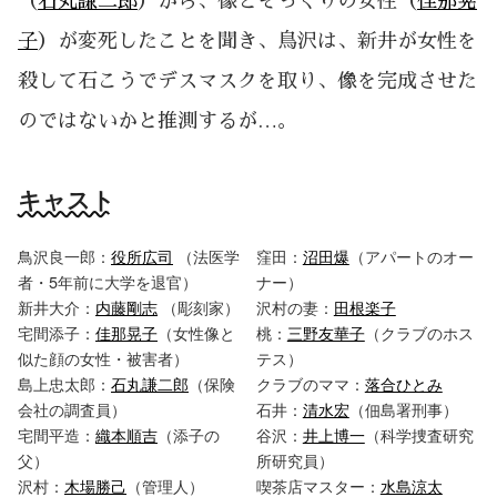
（
石丸謙二郎
）から、像とそっくりの女性（
佳那晃
子
）が変死したことを聞き、鳥沢は、新井が女性を
殺して石こうでデスマスクを取り、像を完成させた
のではないかと推測するが…。
キャスト
鳥沢良一郎：
役所広司
（法医学
窪田：
沼田爆
（アパートのオー
者・5年前に大学を退官）
ナー）
新井大介：
内藤剛志
（彫刻家）
沢村の妻：
田根楽子
宅間添子：
佳那晃子
（女性像と
桃：
三野友華子
（クラブのホス
似た顔の女性・被害者）
テス）
島上忠太郎：
石丸謙二郎
（保険
クラブのママ：
落合ひとみ
会社の調査員）
石井：
清水宏
（佃島署刑事）
宅間平造：
織本順吉
（添子の
谷沢：
井上博一
（科学捜査研究
父）
所研究員）
沢村：
木場勝己
（管理人）
喫茶店マスター：
水島涼太