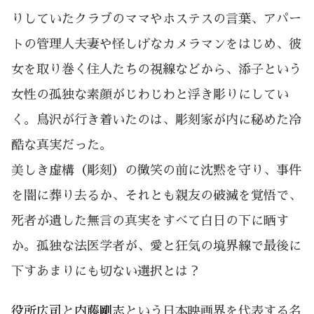
りしていたクラブのママやホステスの言葉、アパー
トの管理人夫妻や怪しげなカメラマンをはじめ、彼
女を取り巻く住人たちの視線などから、添子という
女性の孤独な素顔がじわじわと浮き彫りにしてい
く。鳥沢が行き着いたのは、彫刻家が内に秘めた冷
酷な真実だった。
美しき虚構（彫刻）の微笑の前に沈黙を守り、事件
を闇に葬り去るか、それとも親友の破滅を覚悟で、
死者が遺した無言の真実をすべて白日の下に晒す
か。孤独な法医学者が、愛と狂気の境界線で最後に
下すあまりにも切ない選択とは？
役所広司
と
内藤剛志
という日本映画界を代表する名