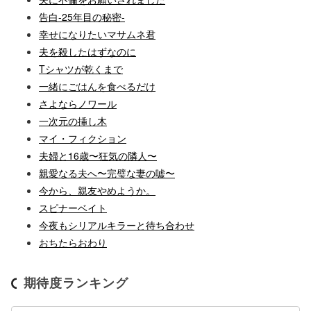
告白-25年目の秘密-
幸せになりたいマサムネ君
夫を殺したはずなのに
Tシャツが乾くまで
一緒にごはんを食べるだけ
さよならノワール
一次元の挿し木
マイ・フィクション
夫婦と16歳〜狂気の隣人〜
親愛なる夫へ〜完璧な妻の嘘〜
今から、親友やめようか。
スピナーベイト
今夜もシリアルキラーと待ち合わせ
おちたらおわり
期待度ランキング