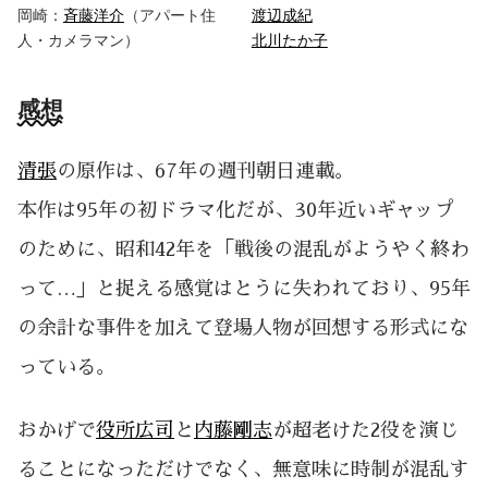
岡崎：
斉藤洋介
（アパート住
渡辺成紀
人・カメラマン）
北川たか子
感想
清張
の原作は、67年の週刊朝日連載。
本作は95年の初ドラマ化だが、30年近いギャップ
のために、昭和42年を「戦後の混乱がようやく終わ
って…」と捉える感覚はとうに失われており、95年
の余計な事件を加えて登場人物が回想する形式にな
っている。
おかげで
役所広司
と
内藤剛志
が超老けた2役を演じ
ることになっただけでなく、無意味に時制が混乱す