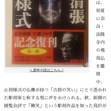
は、
初夏
に奈
良・
法隆
寺内
の飛
鳥仏
を鑑
＼原作小説はこちら／
賞
中、
止利様式の仏像が持つ「古拙の笑い」にとり憑かれ
た彫刻家と称する男に声をかけられる。秋、新聞の
展覧会評で「微笑」という彫刻作品を知った鳥沢が