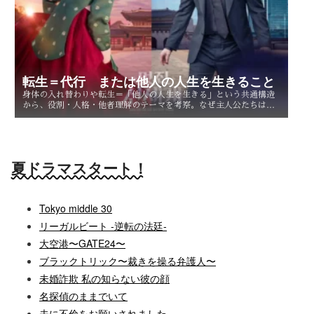
転生＝代行 または他人の人生を生きること
身体の入れ替わりや転生＝「他人の人生を生きる」という共通構造
から、役割・人格・他者理解のテーマを考察。なぜ主人公たちは他
人を生きることで、自分自身を知るのか。
夏ドラマスタート！
Tokyo middle 30
リーガルビート -逆転の法廷-
大空港〜GATE24〜
ブラックトリック〜裁きを操る弁護人〜
未婚詐欺 私の知らない彼の顔
名探偵のままでいて
夫に不倫をお願いされました