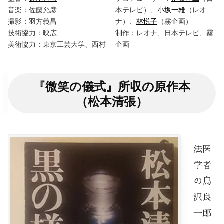
音楽：佐藤允彦
本テレビ）、
小坂一雄
（レオ
撮影：羽方義昌
ナ）、
林悦子
（霧企画）
技術協力：映広
制作：レオナ、日本テレビ、霧
美術協力：東京工芸大学、西村
企画
『微笑の儀式』所収の原作本
（松本清張）
法医
学者
の鳥
沢良
一郎