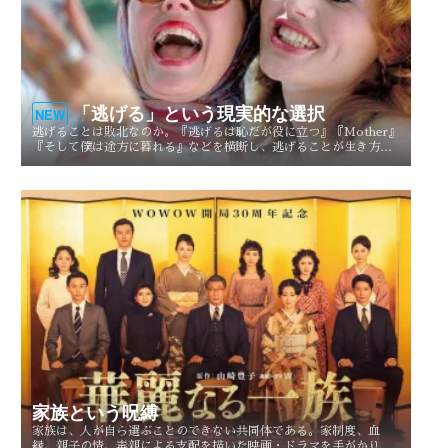
「逃げる」という現実的な選択
NEW
逃げることは敗北なのか。『逃げるは恥だが役に立つ』『Mother』
『そして僕は途方に暮れる』などを横断し、逃げることが生き方や
人生を選び直す現実的な選択としてどう描かれてきたのかを考察す
る。
家族という呪縛
家族は、人が自ら選ぶことのできない共同体である。家制度、血
縁、親子の情、毒親による支配を描いた映画・ドラマを手がかり