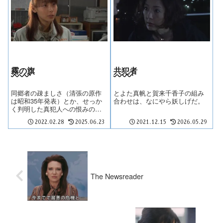
霧の旗
共犯者
同郷者の疎ましさ（清張の原作
とよた真帆と賀来千香子の組み
は昭和35年発表）とか、せっか
合わせは、なにやら妖しげだ。
く判明した真犯人への恨みの無
さとか、「砂の器」的な市川の
2022.02.28
2025.06.23
2021.12.15
2026.05.29
出自とか、盛りだくさん過ぎ
て、これまでに成功した映像化
はあったのだろうかと思う。
The Newsreader