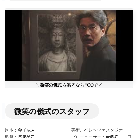
＼
を観るならFODで／
微笑の儀式
微笑の儀式のスタッフ
脚本：
金子成人
美術、ベレッツァスタジオ
監督：
長尾啓司
プロデューサー：
伊藤祥二
（日