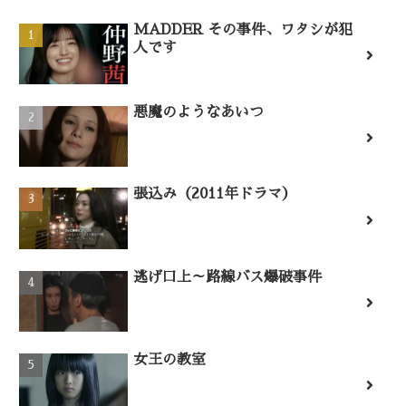
MADDER その事件、ワタシが犯
人です
悪魔のようなあいつ
張込み（2011年ドラマ）
逃げ口上～路線バス爆破事件
女王の教室