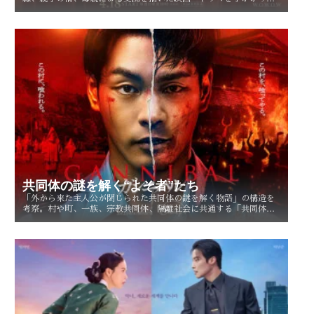
に、「家族という呪縛」とは何か、そして人はそこから自由になれ
るのかを考察する。
共同体の謎を解く“よそ者”たち
「外から来た主人公が閉じられた共同体の謎を解く物語」の構造を
考察。村や町、一族、宗教共同体、隔離社会に共通する「共同体の
謎」とは？ その魅力を読み解く。