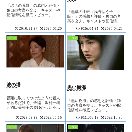
「球形の荒野」の感想と評価・
独自の考察を交え、キャストや
「黒革の手帳（浅野ゆう子
配信情報を徹底レビュー。
版）」の感想と評価・独自の考
察を交え、キャストや配信情報
を徹底レビュー。
2010.11.27
2026.01.20
2026.04.24
2026.04.25
ドラマ
ドラマ
波の塔
黒い樹海
冒頭に取ってつけたような殺人
「黒い樹海」の感想と評価・独
があるだけで、全編、沢村一樹
自の考察を交え、キャストや配
と羽田美智子の奥ゆかしい不倫
信情報を徹底レビュー。
ストーリーで、上記の事情を意
識して見ないと、冗漫かつ唐突
2023.03.28
2025.06.16
2021.06.13
2025.10.30
で意味不明なドラマ。
ドラマ
ドラマ