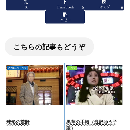
X
Facebook
はてブ
0
0
コピー
こちらの記事もどうぞ
2010年のドラマ
ドラマ
球形の荒野
黒革の手帳（浅野ゆう子
版）