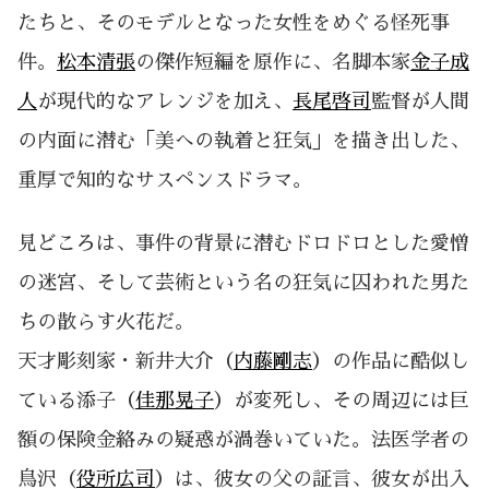
たちと、そのモデルとなった女性をめぐる怪死事
件。
松本清張
の傑作短編を原作に、名脚本家
金子成
人
が現代的なアレンジを加え、
長尾啓司
監督が人間
の内面に潜む「美への執着と狂気」を描き出した、
重厚で知的なサスペンスドラマ。
見どころは、事件の背景に潜むドロドロとした愛憎
の迷宮、そして芸術という名の狂気に囚われた男た
ちの散らす火花だ。
天才彫刻家・新井大介（
内藤剛志
）の作品に酷似し
ている添子（
佳那晃子
）が変死し、その周辺には巨
額の保険金絡みの疑惑が渦巻いていた。法医学者の
鳥沢（
役所広司
）は、彼女の父の証言、彼女が出入