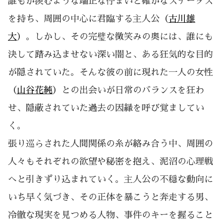
誰もが羨むような端正な佇まいと確かなステータス
を持ち、周囲の中心に君臨する主人公（
古川雄
大
）。しかし、その完璧な微笑みの奥には、誰にも
決して踏み込ませない深い闇と、ある狂気的な目的
が隠されていた。そんな彼の前に現れた一人の女性
（
山谷花純
）との出会いが日常のバランスを狂わ
せ、隠蔽されていた過去の因縁を呼び覚ましてい
く。
張り巡らされた人間関係の糸が絡み合う中、周囲の
人々もそれぞれの欲望や秘密を抱え、泥沼の心理戦
へと引きずり込まれていく。主人公の不穏な動向に
いち早く気づき、その正体を暴こうと奔走する男、
冷徹な現実を見つめる人物、事件のキーを握ること