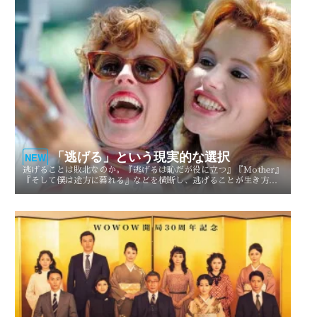
「逃げる」という現実的な選択
NEW
逃げることは敗北なのか。『逃げるは恥だが役に立つ』『Mother』
『そして僕は途方に暮れる』などを横断し、逃げることが生き方や
人生を選び直す現実的な選択としてどう描かれてきたのかを考察す
る。