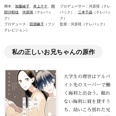
脚本：
加藤綾子
、
井上テテ
、
阿
プロデューサー：河原瑶（テレ
部沙耶佳
、
河原瑶
（テレパッ
パック）、
三本千晶
（テレパッ
ク）
ク）
プロデュース：
田淵麻子
（フジ
監督：河原瑶（テレパック）
テレビジョン）
私の正しいお兄ちゃんの原作
大学生の理世はアルバ
イト先のスーパーで働
く海利と出会う。眠れ
ない海利に肩を貸すう
ち、幼いころ別れた兄