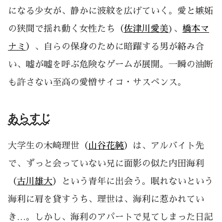
になる少女が、静かに波紋を広げていく。愛と嫉妬
の狭間で揺れ動く女性たち（
佐津川愛美
)、
橋本マ
ナミ
）、自らの保身のために暗躍する男が絡み合
い、嘘が嘘を呼ぶ危険なゲームが展開。一瞬の油断
も許さない至高の愛憎サイコ・サスペンス。
あらすじ
大学生の木崎理世（
山谷花純
）は、アルバイト先
で、ずっと会っていない兄に面影の似た内田海利
（
古川雄大
）という青年に出会う。眠れないという
海利に肩を貸すうち、理世は、海利に惹かれてい
き…。しかし、海利のアパートで見てしまった日記