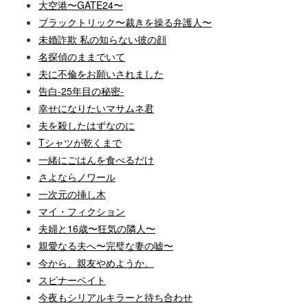
大空港〜GATE24〜
ブラックトリック〜裁きを操る弁護人〜
未婚詐欺 私の知らない彼の顔
名探偵のままでいて
夫に不倫をお願いされました
告白-25年目の秘密-
幸せになりたいマサムネ君
夫を殺したはずなのに
Tシャツが乾くまで
一緒にごはんを食べるだけ
さよならノワール
一次元の挿し木
マイ・フィクション
夫婦と16歳〜狂気の隣人〜
親愛なる夫へ〜完璧な妻の嘘〜
今から、親友やめようか。
スピナーベイト
今夜もシリアルキラーと待ち合わせ