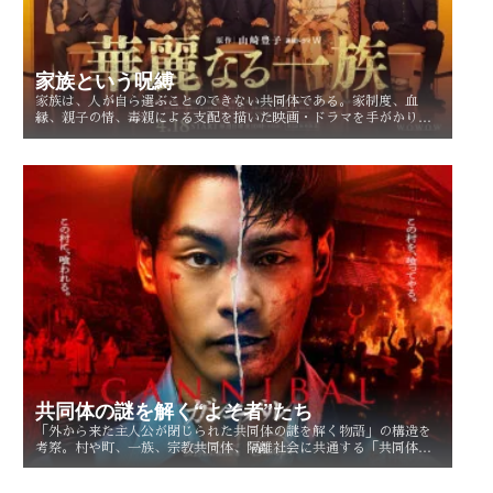
家族という呪縛
家族は、人が自ら選ぶことのできない共同体である。家制度、血
縁、親子の情、毒親による支配を描いた映画・ドラマを手がかり
に、「家族という呪縛」とは何か、そして人はそこから自由になれ
るのかを考察する。
共同体の謎を解く“よそ者”たち
「外から来た主人公が閉じられた共同体の謎を解く物語」の構造を
考察。村や町、一族、宗教共同体、隔離社会に共通する「共同体の
謎」とは？ その魅力を読み解く。