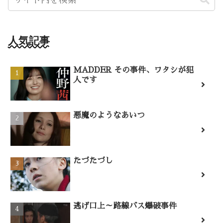
人気記事
MADDER その事件、ワタシが犯
人です
悪魔のようなあいつ
たづたづし
逃げ口上～路線バス爆破事件