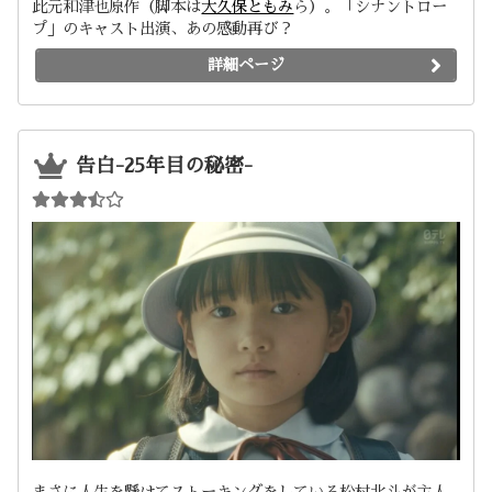
此元和津也原作（脚本は
大久保ともみ
ら）。「シナントロー
プ」のキャスト出演、あの感動再び？
詳細ページ
告白-25年目の秘密-
まさに人生を懸けてストーキングをしている松村北斗が主人