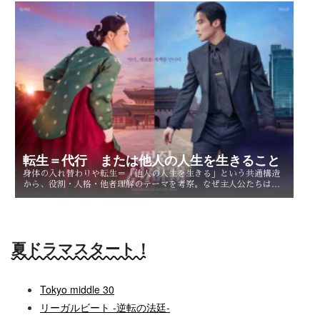
転生＝代行 または他人の人生を生きること
身体の入れ替わりや転生＝「他人の人生を生きる」という共通構造
から、役割・人格・他者理解のテーマを考察。なぜ主人公たちは他
人を生きることで、自分自身を知るのか。
夏ドラマスタート！
Tokyo middle 30
リーガルビート -逆転の法廷-