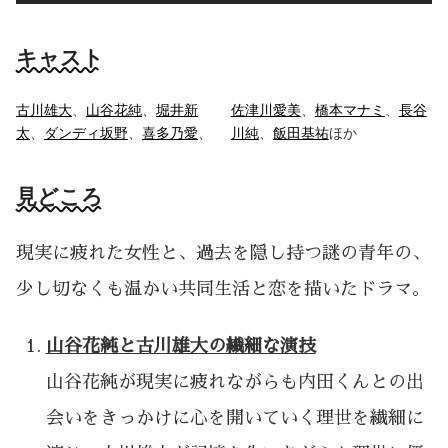
キャスト
古川雄大
、
山谷花純
、
堀井新
佐津川愛美
、
橋本マナミ
、
長谷
太
、
ダンディ坂野
、
喜多乃愛
、
川純
、
飯田基祐
ほか
見どころ
現実に疲れた女性と、過去を隠し持つ謎の青年の、
少し切なくも温かい共同生活と恋を描いたドラマ。
山谷花純と古川雄大の繊細な演技
山谷花純が現実に疲れながらも内田くんとの出
会いをきっかけに心を開いていく理世を繊細に