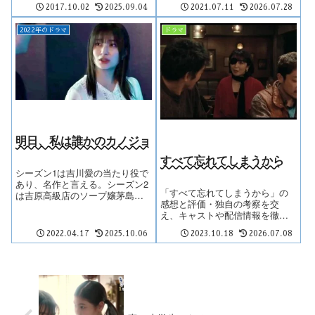
2017.10.02
2025.09.04
2021.07.11
2026.07.28
報を徹底レビュー。
2022年のドラマ
ドラマ
明日、私は誰かのカノジョ
すべて忘れてしまうから
シーズン1は吉川愛の当たり役で
あり、名作と言える。シーズン2
「すべて忘れてしまうから」の
は吉原高級店のソープ嬢茅島み
感想と評価・独自の考察を交
ずきがヒロインで、年齢差のあ
え、キャストや配信情報を徹底
る入山法子が同僚。「闇金ウシ
レビュー。
ジマくん」を思わせる硬質な画
2022.04.17
2025.10.06
2023.10.18
2026.07.08
面で、破綻する展開しか予想で
きない。