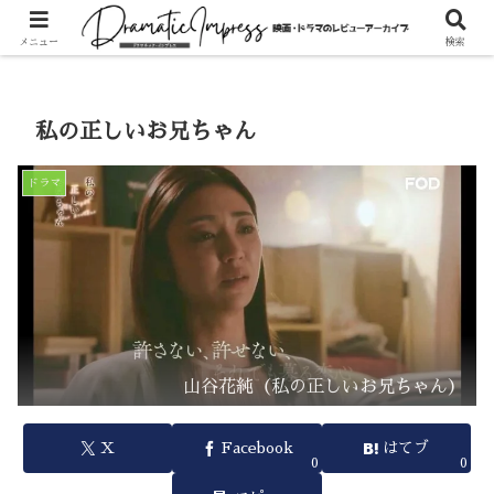
ホーム
ドラマ
メニュー
検索
私の正しいお兄ちゃん
ドラマ
山谷花純（私の正しいお兄ちゃん）
X
Facebook
はてブ
0
0