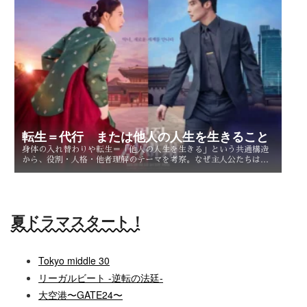
転生＝代行 または他人の人生を生きること
身体の入れ替わりや転生＝「他人の人生を生きる」という共通構造
から、役割・人格・他者理解のテーマを考察。なぜ主人公たちは他
人を生きることで、自分自身を知るのか。
夏ドラマスタート！
Tokyo middle 30
リーガルビート -逆転の法廷-
大空港〜GATE24〜