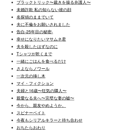
ブラックトリック〜裁きを操る弁護人〜
未婚詐欺 私の知らない彼の顔
名探偵のままでいて
夫に不倫をお願いされました
告白-25年目の秘密-
幸せになりたいマサムネ君
夫を殺したはずなのに
Tシャツが乾くまで
一緒にごはんを食べるだけ
さよならノワール
一次元の挿し木
マイ・フィクション
夫婦と16歳〜狂気の隣人〜
親愛なる夫へ〜完璧な妻の嘘〜
今から、親友やめようか。
スピナーベイト
今夜もシリアルキラーと待ち合わせ
おちたらおわり