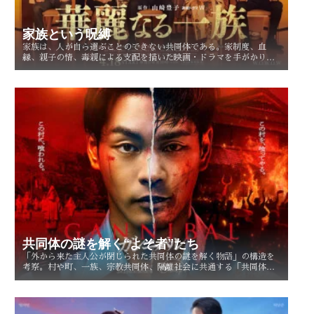
家族という呪縛
家族は、人が自ら選ぶことのできない共同体である。家制度、血
縁、親子の情、毒親による支配を描いた映画・ドラマを手がかり
に、「家族という呪縛」とは何か、そして人はそこから自由になれ
るのかを考察する。
共同体の謎を解く“よそ者”たち
「外から来た主人公が閉じられた共同体の謎を解く物語」の構造を
考察。村や町、一族、宗教共同体、隔離社会に共通する「共同体の
謎」とは？ その魅力を読み解く。