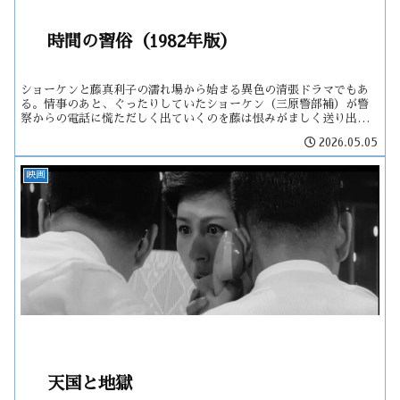
時間の習俗（1982年版）
ショーケンと藤真利子の濡れ場から始まる異色の清張ドラマでもあ
る。情事のあと、ぐったりしていたショーケン（三原警部補）が警
察からの電話に慌ただしく出ていくのを藤は恨みがましく送り出
す。
2026.05.05
映画
天国と地獄