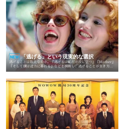
「逃げる」という現実的な選択
NEW
逃げることは敗北なのか。『逃げるは恥だが役に立つ』『Mother』
『そして僕は途方に暮れる』などを横断し、逃げることが生き方や
人生を選び直す現実的な選択としてどう描かれてきたのかを考察す
る。