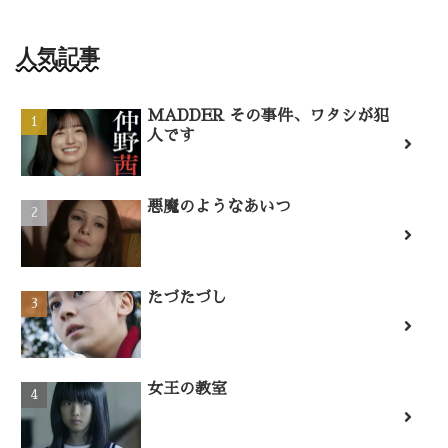
人気記事
MADDER その事件、ワタシが犯
人です
悪魔のようなあいつ
たづたづし
女王の教室