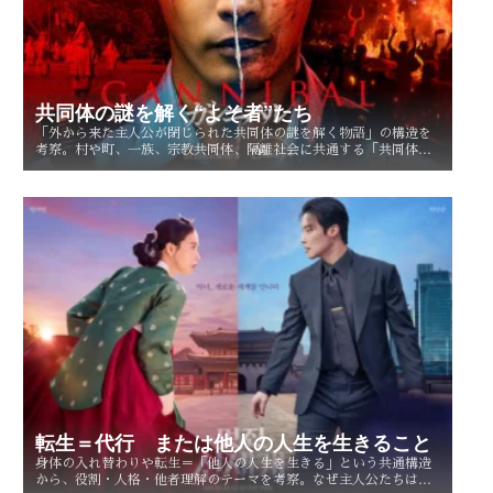
共同体の謎を解く“よそ者”たち
「外から来た主人公が閉じられた共同体の謎を解く物語」の構造を
考察。村や町、一族、宗教共同体、隔離社会に共通する「共同体の
謎」とは？ その魅力を読み解く。
転生＝代行 または他人の人生を生きること
身体の入れ替わりや転生＝「他人の人生を生きる」という共通構造
から、役割・人格・他者理解のテーマを考察。なぜ主人公たちは他