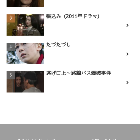
張込み（2011年ドラマ）
たづたづし
逃げ口上～路線バス爆破事件