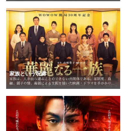
人生を選び直す現実的な選択としてどう描かれてきたのかを考察す
る。
家族という呪縛
家族は、人が自ら選ぶことのできない共同体である。家制度、血
縁、親子の情、毒親による支配を描いた映画・ドラマを手がかり
に、「家族という呪縛」とは何か、そして人はそこから自由になれ
るのかを考察する。