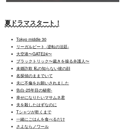
人を生きることで、自分自身を知るのか。
夏ドラマスタート！
Tokyo middle 30
リーガルビート -逆転の法廷-
大空港〜GATE24〜
ブラックトリック〜裁きを操る弁護人〜
未婚詐欺 私の知らない彼の顔
名探偵のままでいて
夫に不倫をお願いされました
告白-25年目の秘密-
幸せになりたいマサムネ君
夫を殺したはずなのに
Tシャツが乾くまで
一緒にごはんを食べるだけ
さよならノワール