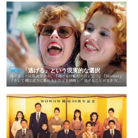
「逃げる」という現実的な選択
NEW
逃げることは敗北なのか。『逃げるは恥だが役に立つ』『Mother』
『そして僕は途方に暮れる』などを横断し、逃げることが生き方や
人生を選び直す現実的な選択としてどう描かれてきたのかを考察す
る。