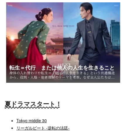
転生＝代行 または他人の人生を生きること
身体の入れ替わりや転生＝「他人の人生を生きる」という共通構造
から、役割・人格・他者理解のテーマを考察。なぜ主人公たちは他
人を生きることで、自分自身を知るのか。
夏ドラマスタート！
Tokyo middle 30
リーガルビート -逆転の法廷-