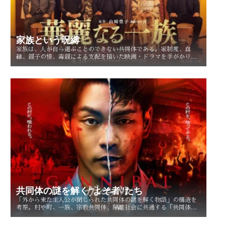
家族という呪縛
家族は、人が自ら選ぶことのできない共同体である。家制度、血
縁、親子の情、毒親による支配を描いた映画・ドラマを手がかり
に、「家族という呪縛」とは何か、そして人はそこから自由になれ
るのかを考察する。
共同体の謎を解く“よそ者”たち
「外から来た主人公が閉じられた共同体の謎を解く物語」の構造を
考察。村や町、一族、宗教共同体、隔離社会に共通する「共同体の
謎」とは？ その魅力を読み解く。