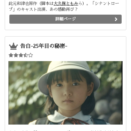
此元和津也原作（脚本は
大久保ともみ
ら）。「シナントロー
プ」のキャスト出演、あの感動再び？
詳細ページ
告白-25年目の秘密-