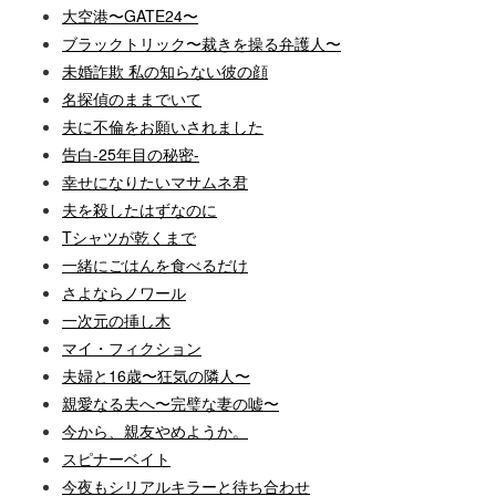
大空港〜GATE24〜
ブラックトリック〜裁きを操る弁護人〜
未婚詐欺 私の知らない彼の顔
名探偵のままでいて
夫に不倫をお願いされました
告白-25年目の秘密-
幸せになりたいマサムネ君
夫を殺したはずなのに
Tシャツが乾くまで
一緒にごはんを食べるだけ
さよならノワール
一次元の挿し木
マイ・フィクション
夫婦と16歳〜狂気の隣人〜
親愛なる夫へ〜完璧な妻の嘘〜
今から、親友やめようか。
スピナーベイト
今夜もシリアルキラーと待ち合わせ