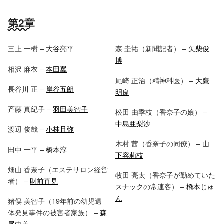
第2章
三上 一樹 –
大谷亮平
森 圭祐（新聞記者） –
矢柴俊
博
相沢 麻衣 –
本田翼
尾崎 正治（精神科医） –
大鷹
長谷川 正 –
岸谷五朗
明良
斉藤 真紀子 –
羽田美智子
松田 由季枝（香奈子の娘） –
中島亜梨沙
渡辺 俊哉 –
小林且弥
木村 茜（香奈子の同僚） –
山
田中 一平 –
橋本淳
下容莉枝
畑山 香奈子（エステサロン経営
牧田 亮太（香奈子が勤めていた
者） –
財前直見
スナックの常連客） –
橋本じゅ
ん
猪俣 美智子（19年前の幼児遺
体発見事件の被害者家族） –
森
尾由美