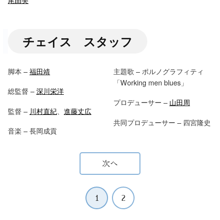
チェイス スタッフ
脚本 –
福田靖
主題歌 – ポルノグラフィティ
「Working men blues」
総監督 –
深川栄洋
プロデューサー –
山田周
監督 –
川村直紀
、
進藤丈広
共同プロデューサー – 四宮隆史
音楽 – 長岡成貢
次へ
1
2