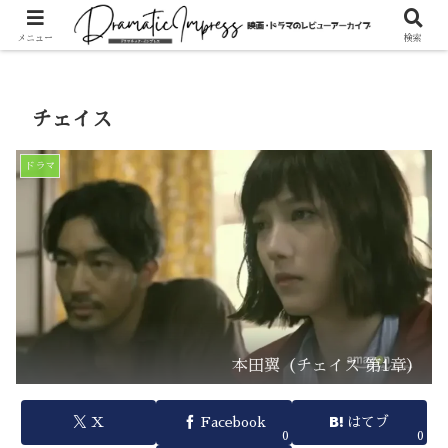
ホーム
ドラマ
メニュー
検索
チェイス
ドラマ
本田翼（チェイス 第1章）
X
Facebook
はてブ
0
0