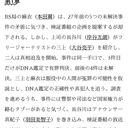
第1章
BS局の麻衣（
本田翼
）は、27年前の5つの未解決事
件の矛盾に気づき、検証番組の企画を提案するが却
下される。しかし、上司の長谷川（
岸谷五朗
）がフ
リージャーナリストの三上（
大谷亮平
）を紹介し、
二人は真相追及を開始。事件は同一手口で、3件目
だけがDNA鑑定で有罪判決、前後の4件は未解
決。三上と麻衣は服役中の人間が冤罪の可能性を仮
説とし、DNA鑑定の正確性や真犯人を追う。調査
を進めるうち、事件には警察や司法など国家権力が
絡むタブーがあると気づく。長谷川はアナウンサー
真紀子（
羽田美智子
）を巻き込み、検証番組の放送