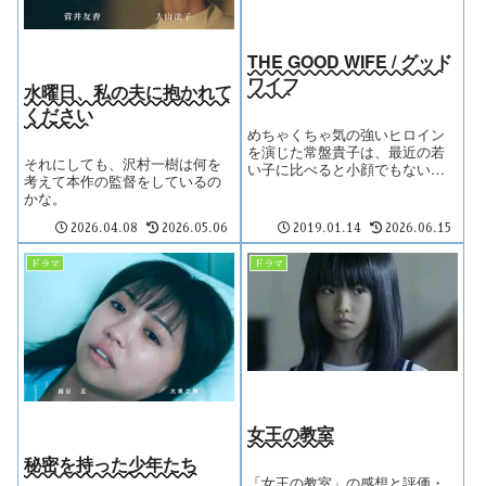
THE GOOD WIFE / グッド
ワイフ
水曜日、私の夫に抱かれて
ください
めちゃくちゃ気の強いヒロイン
を演じた常盤貴子は、最近の若
それにしても、沢村一樹は何を
い子に比べると小顔でもない
考えて本作の監督をしているの
し、ビミョーなカットも多かっ
かな。
たが、それでもかっこよかっ
た。
2026.04.08
2026.05.06
2019.01.14
2026.06.15
ドラマ
ドラマ
女王の教室
秘密を持った少年たち
「女王の教室」の感想と評価・