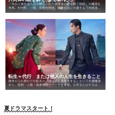
「外から来た主人公が閉じられた共同体の謎を解く物語」の構造を
考察。村や町、一族、宗教共同体、隔離社会に共通する「共同体の
謎」とは？ その魅力を読み解く。
転生＝代行 または他人の人生を生きること
身体の入れ替わりや転生＝「他人の人生を生きる」という共通構造
から、役割・人格・他者理解のテーマを考察。なぜ主人公たちは他
人を生きることで、自分自身を知るのか。
夏ドラマスタート！