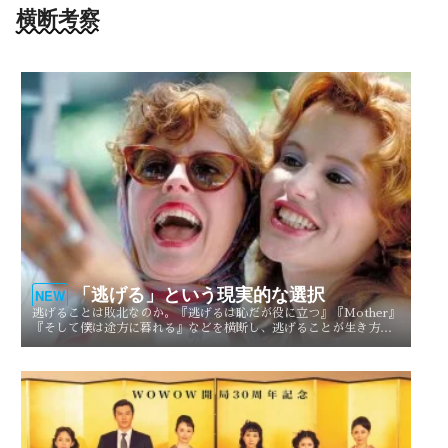
横断考察
「逃げる」という現実的な選択
NEW
逃げることは敗北なのか。『逃げるは恥だが役に立つ』『Mother』
『そして僕は途方に暮れる』などを横断し、逃げることが生き方や
人生を選び直す現実的な選択としてどう描かれてきたのかを考察す
る。