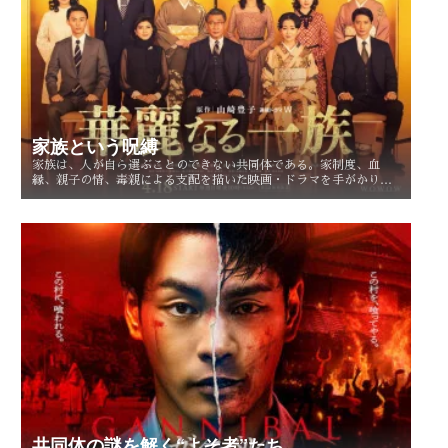
家族という呪縛
家族は、人が自ら選ぶことのできない共同体である。家制度、血
縁、親子の情、毒親による支配を描いた映画・ドラマを手がかり
に、「家族という呪縛」とは何か、そして人はそこから自由になれ
るのかを考察する。
共同体の謎を解く“よそ者”たち