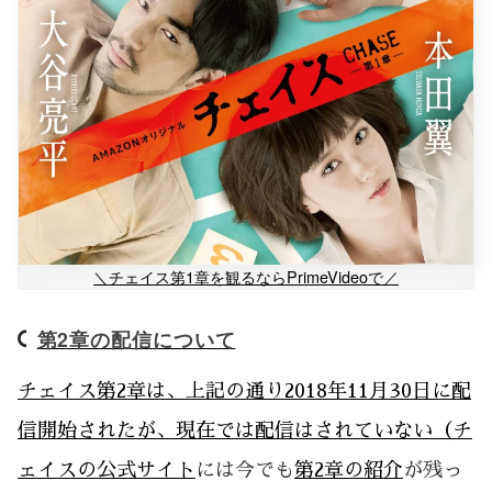
＼チェイス第1章を観るならPrimeVideoで／
第2章の配信について
チェイス第2章は、上記の通り2018年11月30日に配
信開始されたが、現在では配信はされていない（
チ
ェイスの公式サイト
には今でも
第2章の紹介
が残っ