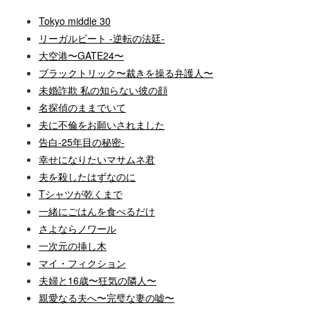
Tokyo middle 30
リーガルビート -逆転の法廷-
大空港〜GATE24〜
ブラックトリック〜裁きを操る弁護人〜
未婚詐欺 私の知らない彼の顔
名探偵のままでいて
夫に不倫をお願いされました
告白-25年目の秘密-
幸せになりたいマサムネ君
夫を殺したはずなのに
Tシャツが乾くまで
一緒にごはんを食べるだけ
さよならノワール
一次元の挿し木
マイ・フィクション
夫婦と16歳〜狂気の隣人〜
親愛なる夫へ〜完璧な妻の嘘〜