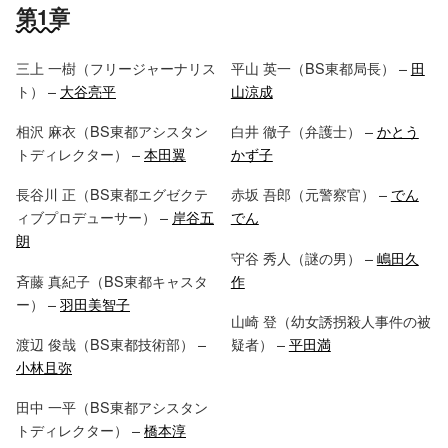
第1章
三上 一樹（フリージャーナリス
平山 英一（BS東都局長） –
田
ト） –
大谷亮平
山涼成
相沢 麻衣（BS東都アシスタン
白井 徹子（弁護士） –
かとう
トディレクター） –
本田翼
かず子
長谷川 正（BS東都エグゼクテ
赤坂 吾郎（元警察官） –
でん
ィブプロデューサー） –
岸谷五
でん
朗
守谷 秀人（謎の男） –
嶋田久
斉藤 真紀子（BS東都キャスタ
作
ー） –
羽田美智子
山崎 登（幼女誘拐殺人事件の被
渡辺 俊哉（BS東都技術部） –
疑者） –
平田満
小林且弥
田中 一平（BS東都アシスタン
トディレクター） –
橋本淳