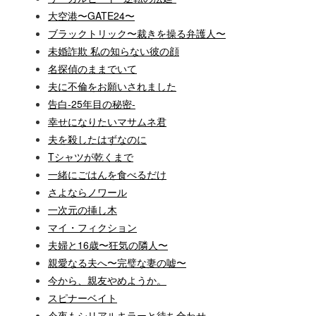
大空港〜GATE24〜
ブラックトリック〜裁きを操る弁護人〜
未婚詐欺 私の知らない彼の顔
名探偵のままでいて
夫に不倫をお願いされました
告白-25年目の秘密-
幸せになりたいマサムネ君
夫を殺したはずなのに
Tシャツが乾くまで
一緒にごはんを食べるだけ
さよならノワール
一次元の挿し木
マイ・フィクション
夫婦と16歳〜狂気の隣人〜
親愛なる夫へ〜完璧な妻の嘘〜
今から、親友やめようか。
スピナーベイト
今夜もシリアルキラーと待ち合わせ