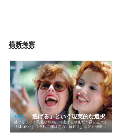
横断考察
「逃げる」という現実的な選択
NEW
逃げることは敗北なのか。『逃げるは恥だが役に立つ』
『Mother』『そして僕は途方に暮れる』などを横断
し、逃げることが生き方や人生を選び直す現実的な選択
としてどう描かれてきたのかを考察する。