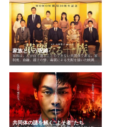
家族という呪縛
家族は、人が自ら選ぶことのできない共同体である。家
制度、血縁、親子の情、毒親による支配を描いた映画・
ドラマを手がかりに、「家族という呪縛」とは何か、そ
して人はそこから自由になれるのかを考察する。
共同体の謎を解く“よそ者”たち