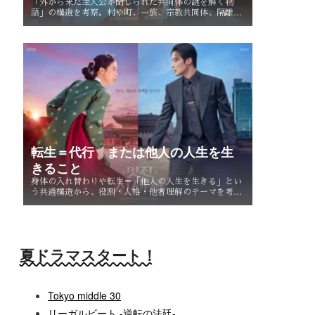
「外から来た主人公が閉じられた共同体の謎を解く物
語」の構造を考察。村や町、一族、宗教共同体、隔離社
会に共通する「共同体の謎」とは？ その魅力を読み解
く。
転生＝代行 または他人の人生を生
きること
身体の入れ替わりや転生＝「他人の人生を生きる」とい
う共通構造から、役割・人格・他者理解のテーマを考
察。なぜ主人公たちは他人を生きることで、自分自身を
知るのか。
夏ドラマスタート！
Tokyo middle 30
リーガルビート -逆転の法廷-