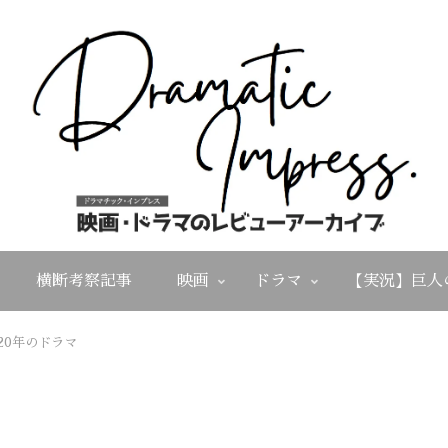
横断考察記事
映画
ドラマ
【実況】巨人
020年のドラマ