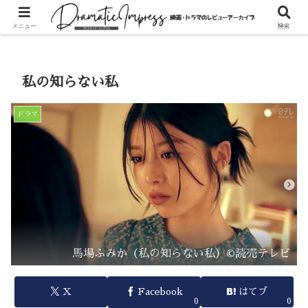
ホーム
ドラマ
メニュー
検索
私の知らない私
ドラマ
馬場ふみか（私の知らない私）©読売テレビ
X
Facebook
はてブ
0
0