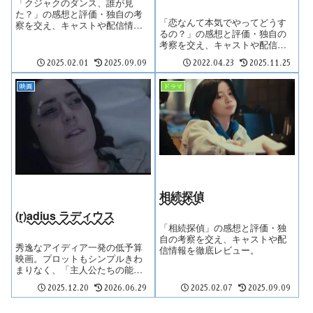
「クジャクのダンス、誰が見
た？」の感想と評価・独自の考
「恋なんて本気でやってどうす
察を交え、キャストや配信情報
るの？」の感想と評価・独自の
を徹底レビュー。
考察を交え、キャストや配信情
報を徹底レビュー。
2025.02.01
2025.09.09
2022.04.23
2025.11.25
映画
ドラマ
相続探偵
(r)adius ラディウス
「相続探偵」の感想と評価・独
自の考察を交え、キャストや配
秀逸なアイディア一発の低予算
信情報を徹底レビュー。
映画。プロットもシンプルきわ
まりなく、「主人公たちの能力
はどこからきたのか」「彼らが
2025.12.20
2026.06.29
2025.02.07
2025.09.09
なくした記憶とは何か」という
二つのポイントしかない。