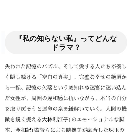
『私の知らない私』ってどんな
ドラマ？
失われた記憶のパズル、そして愛する人たちが優し
く隠し続ける「空白の真実」。完璧な幸せの絶頂か
ら一転、記憶の欠落という底知れぬ迷宮に迷い込ん
だ女性が、周囲の違和感に抗いながら、本当の自分
を取り戻そうと運命の糸を紐解いていく。人間の機
微を鋭く捉える
大林利江子
)のエモーショナルな脚
本、
今和紀
)監督らによる映像美が融合した珠玉の