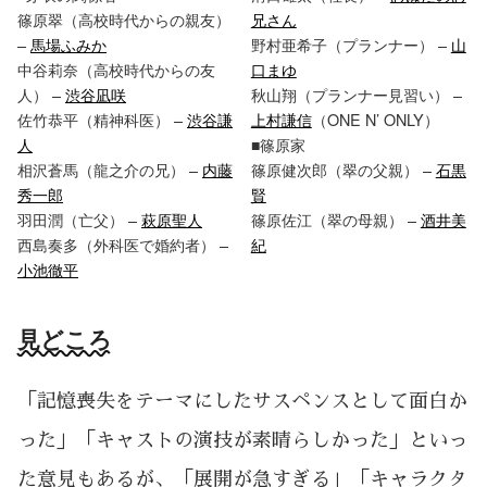
篠原翠（高校時代からの親友）
兄さん
–
馬場ふみか
野村亜希子（プランナー） –
山
中谷莉奈（高校時代からの友
口まゆ
人） –
渋谷凪咲
秋山翔（プランナー見習い） –
佐竹恭平（精神科医） –
渋谷謙
上村謙信
（ONE N’ ONLY）
人
■篠原家
相沢蒼馬（龍之介の兄） –
内藤
篠原健次郎（翠の父親） –
石黒
秀一郎
賢
羽田潤（亡父） –
萩原聖人
篠原佐江（翠の母親） –
酒井美
西島奏多（外科医で婚約者） –
紀
小池徹平
見どころ
「記憶喪失をテーマにしたサスペンスとして面白か
った」「キャストの演技が素晴らしかった」といっ
た意見もあるが、「展開が急すぎる」「キャラクタ