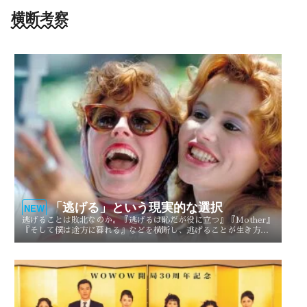
横断考察
「逃げる」という現実的な選択
NEW
逃げることは敗北なのか。『逃げるは恥だが役に立つ』『Mother』
『そして僕は途方に暮れる』などを横断し、逃げることが生き方や
人生を選び直す現実的な選択としてどう描かれてきたのかを考察す
る。