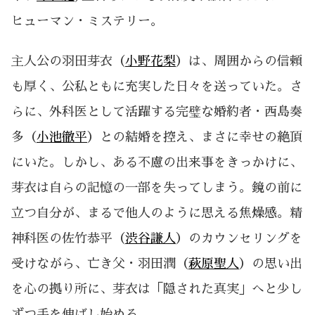
ヒューマン・ミステリー。
主人公の羽田芽衣（
小野花梨
）は、周囲からの信頼
も厚く、公私ともに充実した日々を送っていた。さ
らに、外科医として活躍する完璧な婚約者・西島奏
多（
小池徹平
）との結婚を控え、まさに幸せの絶頂
にいた。しかし、ある不慮の出来事をきっかけに、
芽衣は自らの記憶の一部を失ってしまう。鏡の前に
立つ自分が、まるで他人のように思える焦燥感。精
神科医の佐竹恭平（
渋谷謙人
）のカウンセリングを
受けながら、亡き父・羽田潤（
萩原聖人
）の思い出
を心の拠り所に、芽衣は「隠された真実」へと少し
ずつ手を伸ばし始める。