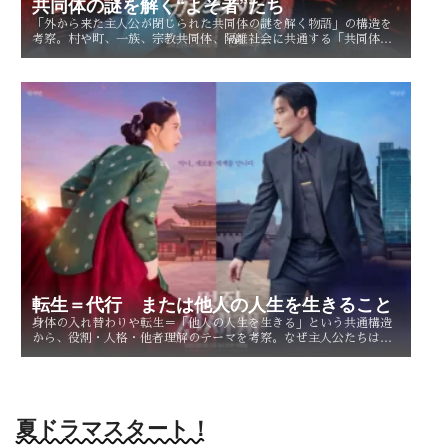
共同体の謎を解く“よそ者”たち
「外から来た主人公が閉じられた共同体の謎を解く物語」の構造を
考察。村や町、一族、宗教共同体、隔離社会に共通する「共同体の
謎」とは？ その魅力を読み解く。
転生＝代行 または他人の人生を生きること
身体の入れ替わりや転生＝「他人の人生を生きる」という共通構造
から、役割・人格・他者理解のテーマを考察。なぜ主人公たちは他
人を生きることで、自分自身を知るのか。
夏ドラマスタート！