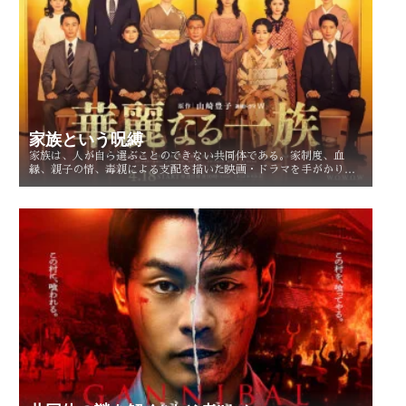
家族という呪縛
家族は、人が自ら選ぶことのできない共同体である。家制度、血
縁、親子の情、毒親による支配を描いた映画・ドラマを手がかり
に、「家族という呪縛」とは何か、そして人はそこから自由になれ
るのかを考察する。