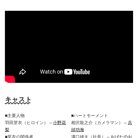
キャスト
■主要人物
■ハートモーメント
羽田芽衣（ヒロイン） –
小野花
相沢龍之介（カメラマン） –
兵
梨
頭功海
■芽衣の関係者
溝口雄太（社長） –
おばたのお