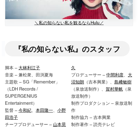
＼私の知らない私を観るならHulu／
『私の知らない私』のスタッフ
脚本 –
大林利江子
久
音楽 – 兼松衆、田渕夏海
プロデューサー –
中間利彦
、
大
主題歌 – SG「Remember」
沼知朗
（吉本興業）、
島﨑敏樹
（LDH Records /
（泉放送制作）、
賀村華帆
（泉
SUPERGENIUS
放送制作）
Entertainment）
制作プロダクション – 泉放送制
監督 –
今和紀
、
本田隆一
、
小野
作
田浩子
制作協力 – 吉本興業
チーフプロデューサー –
山本晃
制作著作 – 読売テレビ