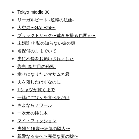
Tokyo middle 30
リーガルビート -逆転の法廷-
大空港〜GATE24〜
ブラックトリック〜裁きを操る弁護人〜
未婚詐欺 私の知らない彼の顔
名探偵のままでいて
夫に不倫をお願いされました
告白-25年目の秘密-
幸せになりたいマサムネ君
夫を殺したはずなのに
Tシャツが乾くまで
一緒にごはんを食べるだけ
さよならノワール
一次元の挿し木
マイ・フィクション
夫婦と16歳〜狂気の隣人〜
親愛なる夫へ〜完璧な妻の嘘〜