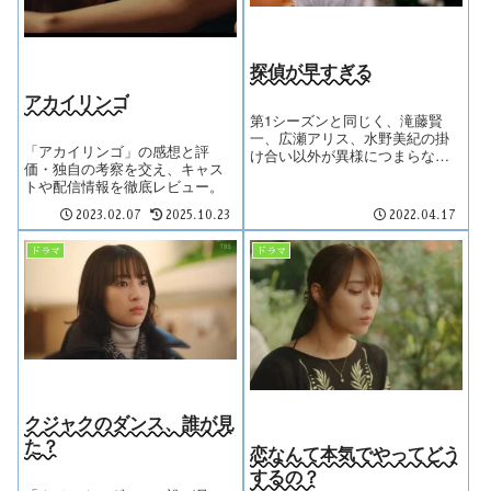
探偵が早すぎる
アカイリンゴ
第1シーズンと同じく、滝藤賢
一、広瀬アリス、水野美紀の掛
「アカイリンゴ」の感想と評
け合い以外が異様につまらな
価・独自の考察を交え、キャス
い。ドラマとしては信じがたい
トや配信情報を徹底レビュー。
ほど退屈。役者のせいではない
と思うので、可哀相。
2023.02.07
2025.10.23
2022.04.17
ドラマ
ドラマ
クジャクのダンス、誰が見
た？
恋なんて本気でやってどう
するの？