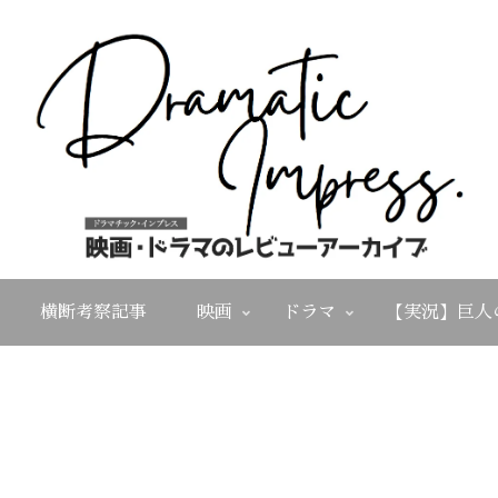
横断考察記事
映画
ドラマ
【実況】巨人