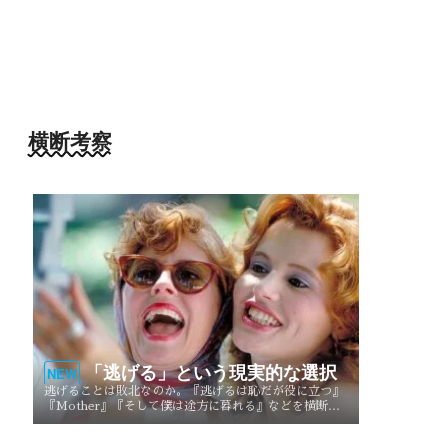
横断考察
「逃げる」という現実的な選択
NEW
逃げることは敗北なのか。『逃げるは恥だが役に立つ』
『Mother』『そして僕は途方に暮れる』などを横断
し、逃げることが生き方や人生を選び直す現実的な選択
としてどう描かれてきたのかを考察する。