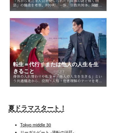
「外から来た主人公が閉じられた共同体の謎を解く物
語」の構造を考察。村や町、一族、宗教共同体、隔離社
会に共通する「共同体の謎」とは？ その魅力を読み解
く。
転生＝代行 または他人の人生を生
きること
身体の入れ替わりや転生＝「他人の人生を生きる」とい
う共通構造から、役割・人格・他者理解のテーマを考
察。なぜ主人公たちは他人を生きることで、自分自身を
知るのか。
夏ドラマスタート！
Tokyo middle 30
リーガルビート -逆転の法廷-