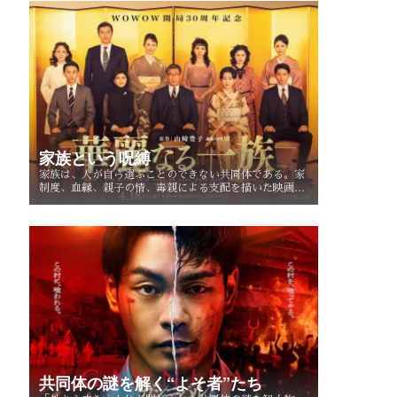
家族という呪縛
家族は、人が自ら選ぶことのできない共同体である。家
制度、血縁、親子の情、毒親による支配を描いた映画・
ドラマを手がかりに、「家族という呪縛」とは何か、そ
して人はそこから自由になれるのかを考察する。
共同体の謎を解く“よそ者”たち