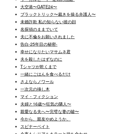
大空港〜GATE24〜
ブラックトリック〜裁きを操る弁護人〜
未婚詐欺 私の知らない彼の顔
名探偵のままでいて
夫に不倫をお願いされました
告白-25年目の秘密-
幸せになりたいマサムネ君
夫を殺したはずなのに
Tシャツが乾くまで
一緒にごはんを食べるだけ
さよならノワール
一次元の挿し木
マイ・フィクション
夫婦と16歳〜狂気の隣人〜
親愛なる夫へ〜完璧な妻の嘘〜
今から、親友やめようか。
スピナーベイト
今夜もシリアルキラーと待ち合わせ