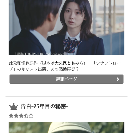
此元和津也原作（脚本は
大久保ともみ
ら）。「シナントロー
プ」のキャスト出演、あの感動再び？
詳細ページ
告白-25年目の秘密-