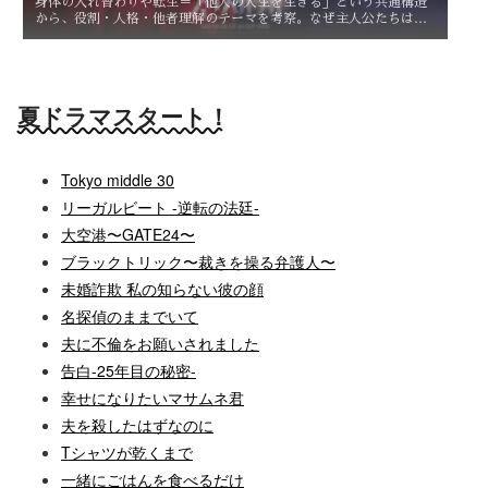
身体の入れ替わりや転生＝「他人の人生を生きる」という共通構造
から、役割・人格・他者理解のテーマを考察。なぜ主人公たちは他
人を生きることで、自分自身を知るのか。
夏ドラマスタート！
Tokyo middle 30
リーガルビート -逆転の法廷-
大空港〜GATE24〜
ブラックトリック〜裁きを操る弁護人〜
未婚詐欺 私の知らない彼の顔
名探偵のままでいて
夫に不倫をお願いされました
告白-25年目の秘密-
幸せになりたいマサムネ君
夫を殺したはずなのに
Tシャツが乾くまで
一緒にごはんを食べるだけ