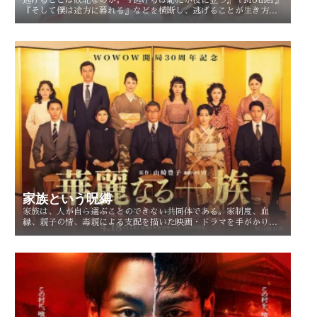
『そして僕は途方に暮れる』などを横断し、逃げることが生き方や
人生を選び直す現実的な選択としてどう描かれてきたのかを考察す
る。
家族という呪縛
家族は、人が自ら選ぶことのできない共同体である。家制度、血
縁、親子の情、毒親による支配を描いた映画・ドラマを手がかり
に、「家族という呪縛」とは何か、そして人はそこから自由になれ
るのかを考察する。