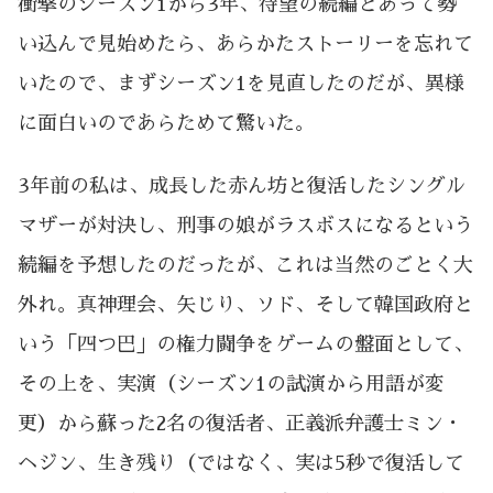
衝撃のシーズン1から3年、待望の続編とあって勢
い込んで見始めたら、あらかたストーリーを忘れて
いたので、まずシーズン1を見直したのだが、異様
に面白いのであらためて驚いた。
3年前の私は、成長した赤ん坊と復活したシングル
マザーが対決し、刑事の娘がラスボスになるという
続編を予想したのだったが、これは当然のごとく大
外れ。真神理会、矢じり、ソド、そして韓国政府と
いう「四つ巴」の権力闘争をゲームの盤面として、
その上を、実演（シーズン1の試演から用語が変
更）から蘇った2名の復活者、正義派弁護士ミン・
ヘジン、生き残り（ではなく、実は5秒で復活して