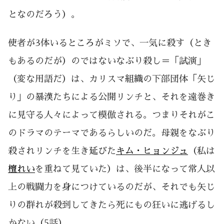
となのだろう）。
使者が3体いるところがミソで、一気に殺す（とき
もあるのだが）のではないなぶり殺し＝「試演」
（変な用語だ）は、カリスマ組織の下部団体「矢じ
り」の暴漢たちによる公開リンチと、それを遠巻き
に見守る人々によって模倣される。つまりそれがこ
のドラマのテーマであるらしいのだ。母親をなぶり
殺されリンチを生き延びた
キム・ヒョンジュ
（私は
檀れい
を重ねて見ていた）は、後半になって常人以
上の戦闘力を身につけているのだが、それでも矢じ
りの群れが殺到してきたら死にもの狂いに逃げるし
かない（5話）。