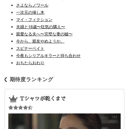
さよならノワール
一次元の挿し木
マイ・フィクション
夫婦と16歳〜狂気の隣人〜
親愛なる夫へ〜完璧な妻の嘘〜
今から、親友やめようか。
スピナーベイト
今夜もシリアルキラーと待ち合わせ
おちたらおわり
期待度ランキング
Tシャツが乾くまで