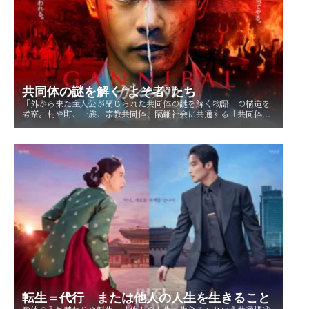
共同体の謎を解く“よそ者”たち
「外から来た主人公が閉じられた共同体の謎を解く物語」の構造を
考察。村や町、一族、宗教共同体、隔離社会に共通する「共同体の
謎」とは？ その魅力を読み解く。
転生＝代行 または他人の人生を生きること