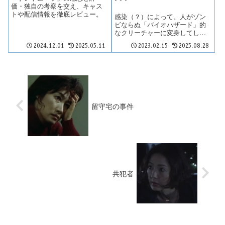
価・独自の考察を交え、キャス
トや配信情報を徹底レビュー。
感染（？）によって、人がゾン
ビならぬ「バイオハザード」的
なクリーチャーに変身してしま
うという意表をつく趣向で、主
2024.12.01
2025.05.11
2023.02.15
2025.08.28
人公は半人間半クリーチャーと
いう「デビルマン」型のヒーロ
ーという設定。
留守宅の事件
共犯者