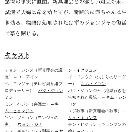
驚愕の事実に直面。新真理会との激しい対立の末、
試演で夫婦は命を落とすが、奇跡的に赤ちゃんは生
き残る。物語は処刑されたはずのジョンジャの復活
で幕を閉じる。
キャスト
チョン・ジンス（新真理会の議
ン・イクジュン
長） –
ユ・アイン
イ・ドンウク（矢じりのリーダ
ペ・ヨンジェ（テレビ局番組プ
ー） –
キム・ドユン
ロデューサー） –
パク・ジョン
パク・ジョンジャ（地獄行きを
ミン
告知された母親） –
キム・シン
ミン・ヘジン（弁護士） –
キ
ロク
ム・ヒョンジュ
ユジ執事（新真理会の執事） –
ソン・ソヒョン（ヨンジェの
リュ・ギョンス
妻） –
ウォン・ジナ
チン・ヒジョン（ギョンフンの
チン・ギョンフン（刑事） –
ヤ
娘） –
イ・レ