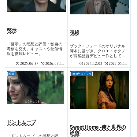
啓示
視線
「啓示」の感想と評価・独自の
ザック・フォードのオリジナル
考察を交え、キャストや配信情
脚本に基づき、クロエ・オクノ
報を徹底レビュー。
が長編監督デビュー作として脚
本と監督を務めた...
2025.06.27
2026.07.11
2024.12.02
2025.05.11
映画
2020年のドラマ
ドントムーブ
Sweet Home -俺と世界の
絶望-
「ドントムーブ」の感想と評