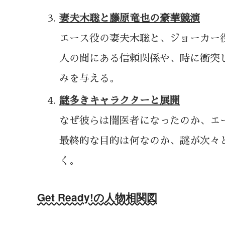
妻夫木聡と藤原竜也の豪華競演
エース役の妻夫木聡と、ジョーカー
人の間にある信頼関係や、時に衝突
みを与える。
謎多きキャラクターと展開
なぜ彼らは闇医者になったのか、エ
最終的な目的は何なのか、謎が次々
く。
Get Ready!の人物相関図