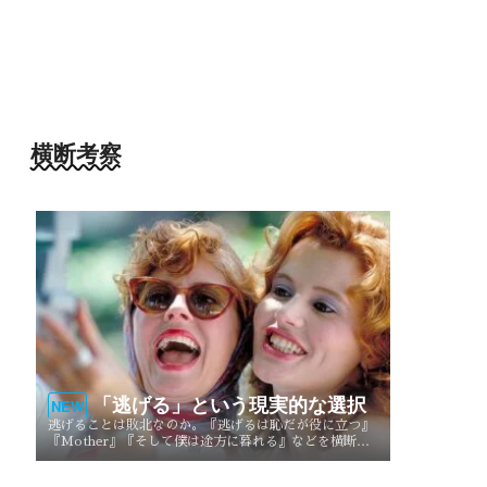
横断考察
「逃げる」という現実的な選択
NEW
逃げることは敗北なのか。『逃げるは恥だが役に立つ』
『Mother』『そして僕は途方に暮れる』などを横断
し、逃げることが生き方や人生を選び直す現実的な選択
としてどう描かれてきたのかを考察する。