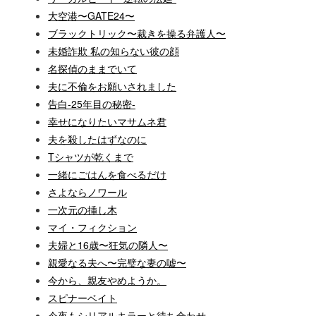
大空港〜GATE24〜
ブラックトリック〜裁きを操る弁護人〜
未婚詐欺 私の知らない彼の顔
名探偵のままでいて
夫に不倫をお願いされました
告白-25年目の秘密-
幸せになりたいマサムネ君
夫を殺したはずなのに
Tシャツが乾くまで
一緒にごはんを食べるだけ
さよならノワール
一次元の挿し木
マイ・フィクション
夫婦と16歳〜狂気の隣人〜
親愛なる夫へ〜完璧な妻の嘘〜
今から、親友やめようか。
スピナーベイト
今夜もシリアルキラーと待ち合わせ