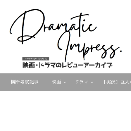
横断考察記事
映画
ドラマ
【実況】巨人