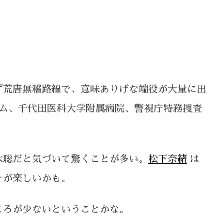
ず荒唐無稽路線で、意味ありげな端役が大量に出
ーム、千代田医科大学附属病院、警視庁特務捜査
木聡だと気づいて驚くことが多い。
松下奈緒
は
チが楽しいかも。
ころが少ないということかな。