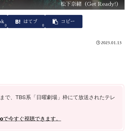
松下奈緒（Get Ready!）
ok
はてブ
コピー
0
0
2023.01.13
2日まで、TBS系「日曜劇場」枠にて放送されたテレ
で今すぐ視聴できます。
eo