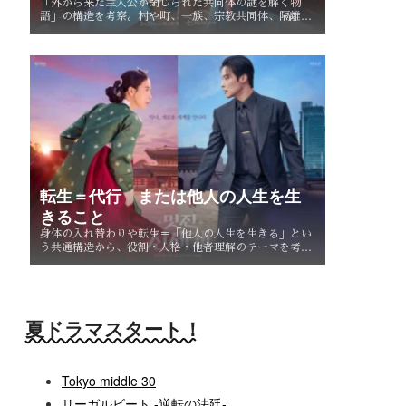
「外から来た主人公が閉じられた共同体の謎を解く物
語」の構造を考察。村や町、一族、宗教共同体、隔離社
会に共通する「共同体の謎」とは？ その魅力を読み解
く。
転生＝代行 または他人の人生を生
きること
身体の入れ替わりや転生＝「他人の人生を生きる」とい
う共通構造から、役割・人格・他者理解のテーマを考
察。なぜ主人公たちは他人を生きることで、自分自身を
知るのか。
夏ドラマスタート！
Tokyo middle 30
リーガルビート -逆転の法廷-