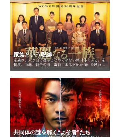
家族という呪縛
家族は、人が自ら選ぶことのできない共同体である。家
制度、血縁、親子の情、毒親による支配を描いた映画・
ドラマを手がかりに、「家族という呪縛」とは何か、そ
して人はそこから自由になれるのかを考察する。
共同体の謎を解く“よそ者”たち