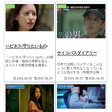
ドラマ
ドラマ
ハピネス-守りたいもの-
サイコパスダイアリー
「ハピネス-守りたいもの-」の感
想と評価・独自の考察を交え、
日本では軽いコメディをこんな
キャストや配信情報を徹底レビ
ふうに軽く作れなくなっている
ュー。
ような気がする（失敗作は毎季
大量に放映されている）。「す
2024.04.05
2025.08.29
2021.08.07
2026.06.29
れ違い」という古典的な手法を
使うだけでこんなに面白いの
に。
2020年のドラマ
2021年の映画