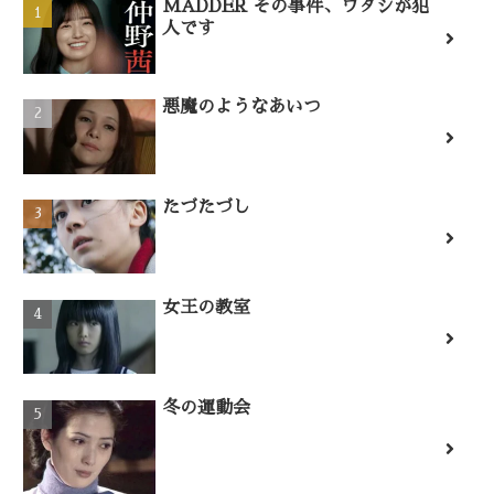
MADDER その事件、ワタシが犯
人です
悪魔のようなあいつ
たづたづし
女王の教室
冬の運動会