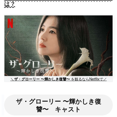
は？
＼
を観るならNetflixで／
ザ・グローリー 〜輝かしき復讐〜
ザ・グローリー 〜輝かしき復
讐〜 キャスト