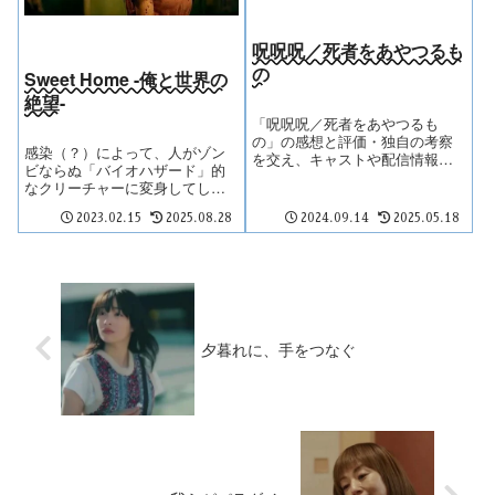
呪呪呪／死者をあやつるも
の
Sweet Home -俺と世界の
絶望-
「呪呪呪／死者をあやつるも
の」の感想と評価・独自の考察
感染（？）によって、人がゾン
を交え、キャストや配信情報を
ビならぬ「バイオハザード」的
徹底レビュー。
なクリーチャーに変身してしま
うという意表をつく趣向で、主
2023.02.15
2025.08.28
2024.09.14
2025.05.18
人公は半人間半クリーチャーと
いう「デビルマン」型のヒーロ
ーという設定。
夕暮れに、手をつなぐ