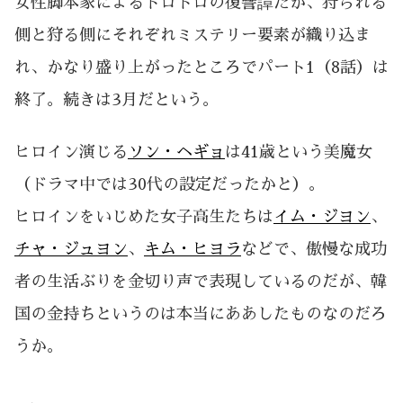
女性脚本家によるドロドロの復讐譚だが、狩られる
側と狩る側にそれぞれミステリー要素が織り込ま
れ、かなり盛り上がったところでパート1（8話）は
終了。続きは3月だという。
ヒロイン演じる
ソン・ヘギョ
は41歳という美魔女
（ドラマ中では30代の設定だったかと）。
ヒロインをいじめた女子高生たちは
イム・ジヨン
、
チャ・ジュヨン
、
キム・ヒヨラ
などで、傲慢な成功
者の生活ぶりを金切り声で表現しているのだが、韓
国の金持ちというのは本当にああしたものなのだろ
うか。