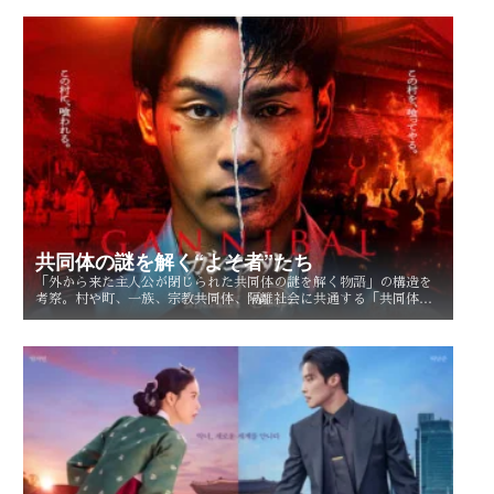
るのかを考察する。
共同体の謎を解く“よそ者”たち
「外から来た主人公が閉じられた共同体の謎を解く物語」の構造を
考察。村や町、一族、宗教共同体、隔離社会に共通する「共同体の
謎」とは？ その魅力を読み解く。