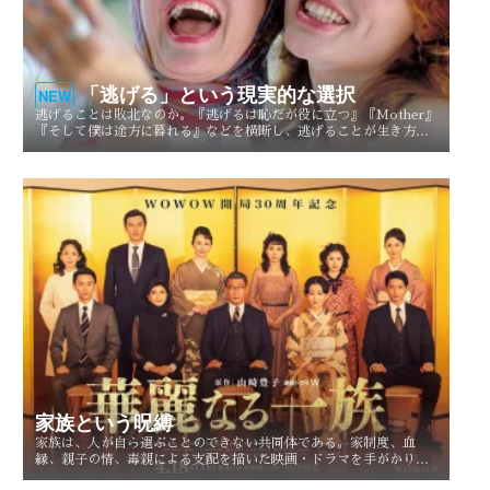
「逃げる」という現実的な選択
NEW
逃げることは敗北なのか。『逃げるは恥だが役に立つ』『Mother』
『そして僕は途方に暮れる』などを横断し、逃げることが生き方や
人生を選び直す現実的な選択としてどう描かれてきたのかを考察す
る。
家族という呪縛
家族は、人が自ら選ぶことのできない共同体である。家制度、血
縁、親子の情、毒親による支配を描いた映画・ドラマを手がかり
に、「家族という呪縛」とは何か、そして人はそこから自由になれ