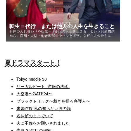
転生＝代行 または他人の人生を生きること
身体の入れ替わりや転生＝「他人の人生を生きる」という共通構造
から、役割・人格・他者理解のテーマを考察。なぜ主人公たちは他
人を生きることで、自分自身を知るのか。
夏ドラマスタート！
Tokyo middle 30
リーガルビート -逆転の法廷-
大空港〜GATE24〜
ブラックトリック〜裁きを操る弁護人〜
未婚詐欺 私の知らない彼の顔
名探偵のままでいて
夫に不倫をお願いされました
告白-25年目の秘密-