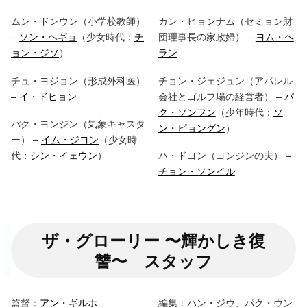
ムン・ドンウン（小学校教師）
カン・ヒョンナム（セミョン財
–
ソン・ヘギョ
（少女時代：
チ
団理事長の家政婦） –
ヨム・ヘ
ョン・ジソ
）
ラン
チュ・ヨジョン（形成外科医）
チョン・ジェジュン（アパレル
–
イ・ドヒョン
会社とゴルフ場の経営者） –
パ
ク・ソンフン
（少年時代：
ソ
パク・ヨンジン（気象キャスタ
ン・ピョングン
）
ー） –
イム・ジヨン
（少女時
代：
シン・イェウン
）
ハ・ドヨン（ヨンジンの夫） –
チョン・ソンイル
ザ・グローリー 〜輝かしき復
讐〜 スタッフ
監督：
アン・ギルホ
編集：ハン・ジウ、パク・ウン