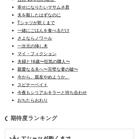
幸せになりたいマサムネ君
夫を殺したはずなのに
Tシャツが乾くまで
一緒にごはんを食べるだけ
さよならノワール
一次元の挿し木
マイ・フィクション
夫婦と16歳〜狂気の隣人〜
親愛なる夫へ〜完璧な妻の嘘〜
今から、親友やめようか。
スピナーベイト
今夜もシリアルキラーと待ち合わせ
おちたらおわり
期待度ランキング