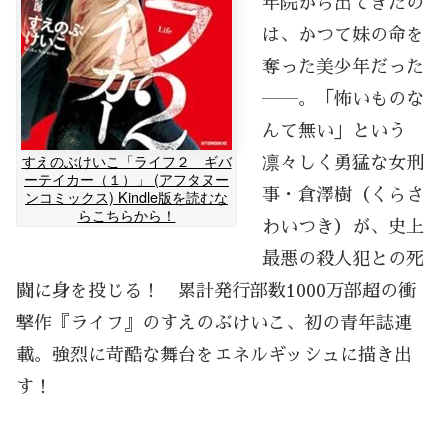
年院から出てきたの
は、かつて妹の命を
奪った美少年だった
――。「怖いものな
んて無い」という
すえのぶけいこ「ライフ２ ギバ
凛々しく勇猛な女刑
ーテイカー（１）」 (アフタヌー
ンコミックス) Kindle版を読むな
事・倉澤樹（くらさ
らこちらから！
わいつき）が、史上
最悪の殺人犯との死
闘に身を投じる！ 累計発行部数1000万部超の衝
撃作『ライフ』のすえのぶけいこ、初の青年誌連
載。強烈に苛酷な舞台をエネルギッシュに描き出
す！