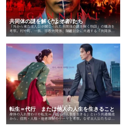
共同体の謎を解く“よそ者”たち
「外から来た主人公が閉じられた共同体の謎を解く物語」の構造を
考察。村や町、一族、宗教共同体、隔離社会に共通する「共同体の
謎」とは？ その魅力を読み解く。
転生＝代行 または他人の人生を生きること
身体の入れ替わりや転生＝「他人の人生を生きる」という共通構造
から、役割・人格・他者理解のテーマを考察。なぜ主人公たちは他
人を生きることで、自分自身を知るのか。