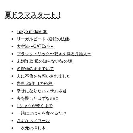
夏ドラマスタート！
Tokyo middle 30
リーガルビート -逆転の法廷-
大空港〜GATE24〜
ブラックトリック〜裁きを操る弁護人〜
未婚詐欺 私の知らない彼の顔
名探偵のままでいて
夫に不倫をお願いされました
告白-25年目の秘密-
幸せになりたいマサムネ君
夫を殺したはずなのに
Tシャツが乾くまで
一緒にごはんを食べるだけ
さよならノワール
一次元の挿し木