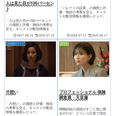
人は見た目が100パーセン
「パレートの誤算」の感想と評
ト
価・独自の考察を交え、キャス
トや配信情報を徹底レビュー。
「人は見た目が100パーセント
」の感想と評価・独自の考察を
交え、キャストや配信情報を徹
底レビュー。
2017.04.15
2025.07.31
2024.07.13
2025.06.17
2020年のドラマ
ドラマ
片想い
プロフェッショナル 保険
調査員・天音蓮
「片想い」の感想と評価・独自
の考察を交え、キャストや配信
岡崎紗絵の演技がすごく気に障
情報を徹底レビュー。
るのだが、どういう計算で演出