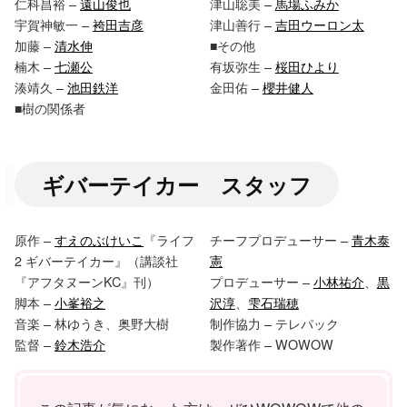
仁科昌裕 –
遠山俊也
津山聡美 –
馬場ふみか
宇賀神敏一 –
袴田吉彦
津山善行 –
吉田ウーロン太
加藤 –
清水伸
■その他
楠木 –
七瀬公
有坂弥生 –
桜田ひより
湊靖久 –
池田鉄洋
金田佑 –
櫻井健人
■樹の関係者
ギバーテイカー スタッフ
原作 –
すえのぶけいこ
『ライフ
チーフプロデューサー –
青木泰
2 ギバーテイカー』（講談社
憲
『アフタヌーンKC』刊）
プロデューサー –
小林祐介
、
黒
脚本 –
小峯裕之
沢淳
、
雫石瑞穂
音楽 – 林ゆうき、奥野大樹
制作協力 – テレパック
監督 –
鈴木浩介
製作著作 – WOWOW