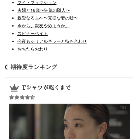
マイ・フィクション
夫婦と16歳〜狂気の隣人〜
親愛なる夫へ〜完璧な妻の嘘〜
今から、親友やめようか。
スピナーベイト
今夜もシリアルキラーと待ち合わせ
おちたらおわり
期待度ランキング
Tシャツが乾くまで