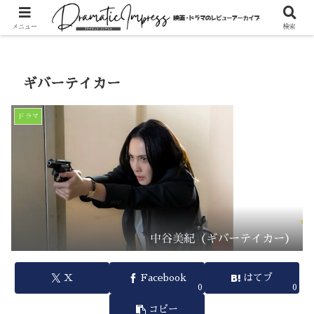
ホーム
ドラマ
メニュー
検索
ギバーテイカー
ドラマ
中谷美紀（ギバーテイカー）
X
Facebook
はてブ
0
0
コピー