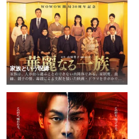
家族という呪縛
家族は、人が自ら選ぶことのできない共同体である。家制度、血
縁、親子の情、毒親による支配を描いた映画・ドラマを手がかり
に、「家族という呪縛」とは何か、そして人はそこから自由になれ
るのかを考察する。