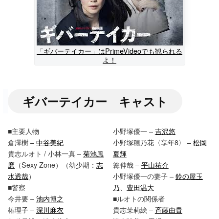
「ギバーテイカー」はPrimeVideoでも観られる
よ！
ギバーテイカー キャスト
■主要人物
小野塚優一 –
吉沢悠
倉澤樹 –
中谷美紀
小野塚穂乃花〈享年8〉 –
松岡
貴志ルオト / 小林一真 –
菊池風
夏輝
磨
（Sexy Zone）（幼少期：
志
篝伸哉 –
平山祐介
水透哉
）
小野塚優一の妻子 –
鈴の屋玉
■警察
乃
、
豊田温大
今井要 –
池内博之
■ルオトの関係者
椿理子 –
深川麻衣
貴志茉莉絵 –
斉藤由貴