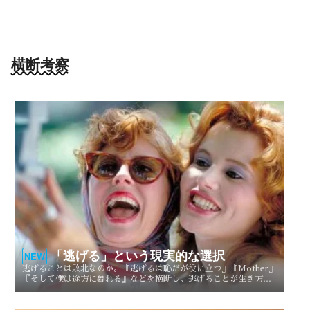
横断考察
「逃げる」という現実的な選択
NEW
逃げることは敗北なのか。『逃げるは恥だが役に立つ』『Mother』
『そして僕は途方に暮れる』などを横断し、逃げることが生き方や
人生を選び直す現実的な選択としてどう描かれてきたのかを考察す
る。