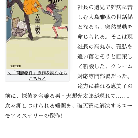
社長の遺児で難病に苦
しむ大島雅弘の世話係
となるも、突然異動を
命じられる。そこは現
社長の高丸が、雅弘を
追い落とそうと画策し
て新設した、クレーム
＼「問題物件」原作を読むなら
対応専門部署だった。
こちら／
途方に暮れる恵美子の
前に、探偵を名乗る男・犬頭光太郎が現れて……。
次々押しつけられる難題を、破天荒に解決するユー
モアミステリーの傑作!