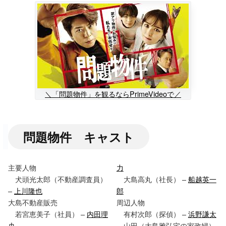
＼「問題物件」を観るならPrimeVideoで／
問題物件 キャスト
主要人物
力
犬頭光太郎（不動産調査員）
大島高丸（社長） –
船越英一
–
上川隆也
郎
大島不動産販売
周辺人物
若宮恵美子（社員） –
内田理
有村次郎（探偵） –
浜野謙太
央
山田（大島雅弘宅の家政婦）