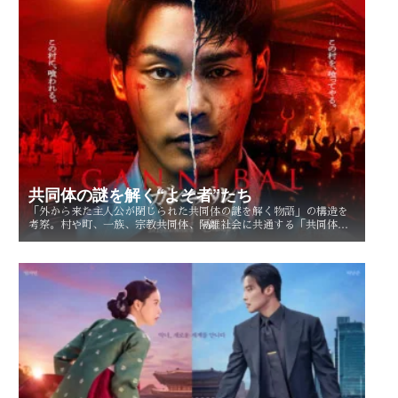
共同体の謎を解く“よそ者”たち
「外から来た主人公が閉じられた共同体の謎を解く物語」の構造を
考察。村や町、一族、宗教共同体、隔離社会に共通する「共同体の
謎」とは？ その魅力を読み解く。