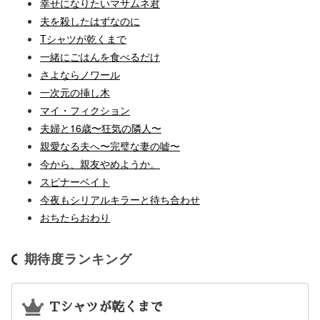
幸せになりたいマサムネ君
夫を殺したはずなのに
Tシャツが乾くまで
一緒にごはんを食べるだけ
さよならノワール
一次元の挿し木
マイ・フィクション
夫婦と16歳〜狂気の隣人〜
親愛なる夫へ〜完璧な妻の嘘〜
今から、親友やめようか。
スピナーベイト
今夜もシリアルキラーと待ち合わせ
おちたらおわり
期待度ランキング
Tシャツが乾くまで