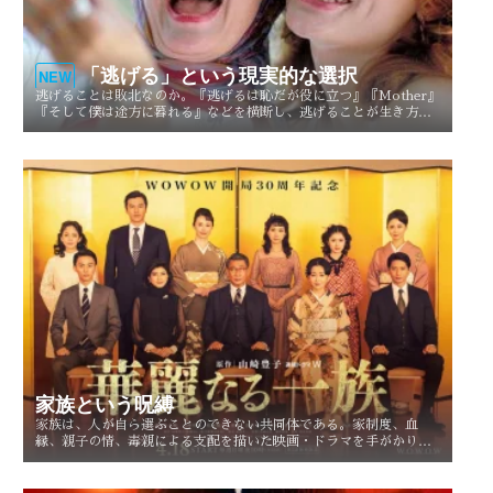
「逃げる」という現実的な選択
NEW
逃げることは敗北なのか。『逃げるは恥だが役に立つ』『Mother』
『そして僕は途方に暮れる』などを横断し、逃げることが生き方や
人生を選び直す現実的な選択としてどう描かれてきたのかを考察す
る。
家族という呪縛
家族は、人が自ら選ぶことのできない共同体である。家制度、血
縁、親子の情、毒親による支配を描いた映画・ドラマを手がかり
に、「家族という呪縛」とは何か、そして人はそこから自由になれ
るのかを考察する。