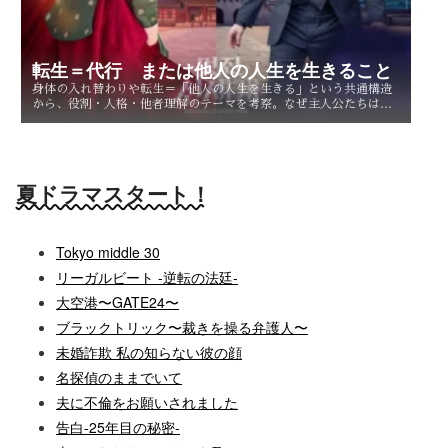
転生＝代行 または他人の人生を生きること
身体の入れ替わりや転生＝「他人の人生を生きる」という共通構造
から、役割・人格・他者理解のテーマを考察。なぜ主人公たちは他
人を生きることで、自分自身を知るのか。
夏ドラマスタート！
Tokyo middle 30
リーガルビート -逆転の法廷-
大空港〜GATE24〜
ブラックトリック〜裁きを操る弁護人〜
未婚詐欺 私の知らない彼の顔
名探偵のままでいて
夫に不倫をお願いされました
告白-25年目の秘密-