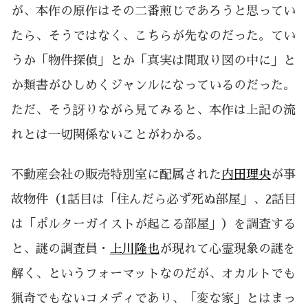
が、本作の原作はその二番煎じであろうと思ってい
たら、そうではなく、こちらが先なのだった。てい
うか「物件探偵」とか「真実は間取り図の中に」と
か類書がひしめくジャンルになっているのだった。
ただ、そう訝りながら見てみると、本作は上記の流
れとは一切関係ないことがわかる。
不動産会社の販売特別室に配属された
内田理央
が事
故物件（1話目は「住んだら必ず死ぬ部屋」、2話目
は「ポルターガイストが起こる部屋」）を調査する
と、謎の調査員・
上川隆也
が現れて心霊現象の謎を
解く、というフォーマットなのだが、オカルトでも
猟奇でもないコメディであり、「変な家」とはまっ