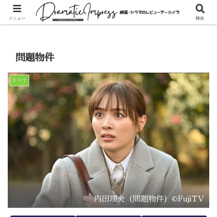
ホーム
ドラマ
メニュー
検索
問題物件
ドラマ
内田理央（問題物件）©FujiTV