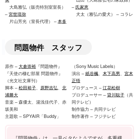
大島雅弘（販売特別室室長）
–
氏家恵
–
宮世琉弥
犬太（雅弘の愛犬） – コラレ
片山芳光（室長代理） –
本多
問題物件 スタッフ
原作 –
大倉崇裕
『問題物件』
（Sony Music Labels）
『天使の棲む部屋 問題物件』
演出 –
紙谷楓
、
木下高男
、
宮木
（光文社文庫刊）
正悟
脚本 –
松田裕子
、
原野吉弘
、
北
プロデュース –
江花松樹
浦勝大
プロデューサー –
貸川聡子
（共
音楽 – 森優太、湯浅佳代子、赤
同テレビ）
坂美和
制作協力 – 共同テレビ
主題歌 – SPYAIR「Buddy」
制作著作 – フジテレビ
『問題物件』は、一見ベタなようですが、多重構