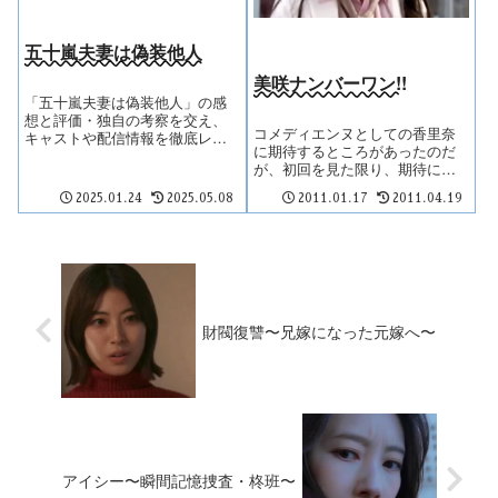
五十嵐夫妻は偽装他人
美咲ナンバーワン!!
「五十嵐夫妻は偽装他人」の感
想と評価・独自の考察を交え、
コメディエンヌとしての香里奈
キャストや配信情報を徹底レビ
に期待するところがあったのだ
ュー。
が、初回を見た限り、期待に応
える演技を見ることはできなか
2025.01.24
2025.05.08
2011.01.17
2011.04.19
った。スタッフがこのお約束に
馴れすぎているのが裏目に出て
いる。
財閥復讐〜兄嫁になった元嫁へ〜
アイシー〜瞬間記憶捜査・柊班〜