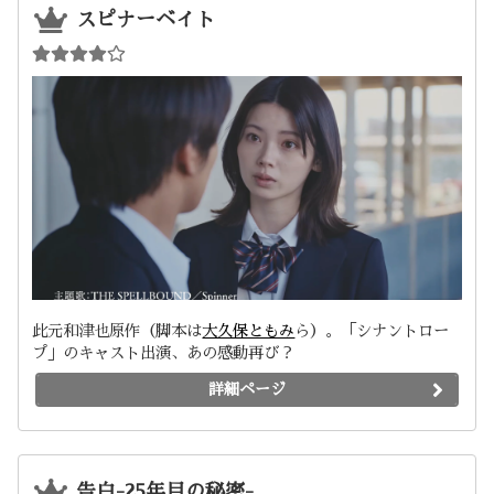
スピナーベイト
此元和津也原作（脚本は
大久保ともみ
ら）。「シナントロー
プ」のキャスト出演、あの感動再び？
詳細ページ
告白-25年目の秘密-