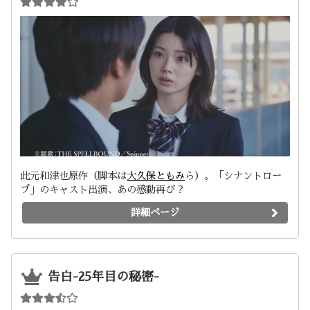
此元和津也原作（脚本は
大久保ともみ
ら）。「シナントロー
プ」のキャスト出演、あの感動再び？
詳細ページ
告白-25年目の秘密-