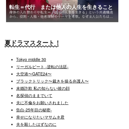
転生＝代行 または他人の人生を生きること
身体の入れ替わりや転生＝「他人の人生を生きる」という共通構造
から、役割・人格・他者理解のテーマを考察。なぜ主人公たちは他
人を生きることで、自分自身を知るのか。
夏ドラマスタート！
Tokyo middle 30
リーガルビート -逆転の法廷-
大空港〜GATE24〜
ブラックトリック〜裁きを操る弁護人〜
未婚詐欺 私の知らない彼の顔
名探偵のままでいて
夫に不倫をお願いされました
告白-25年目の秘密-
幸せになりたいマサムネ君
夫を殺したはずなのに