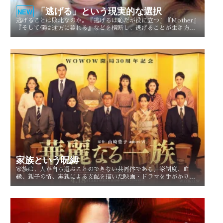
「逃げる」という現実的な選択
NEW
逃げることは敗北なのか。『逃げるは恥だが役に立つ』『Mother』
『そして僕は途方に暮れる』などを横断し、逃げることが生き方や
人生を選び直す現実的な選択としてどう描かれてきたのかを考察す
る。
家族という呪縛
家族は、人が自ら選ぶことのできない共同体である。家制度、血
縁、親子の情、毒親による支配を描いた映画・ドラマを手がかり
に、「家族という呪縛」とは何か、そして人はそこから自由になれ
るのかを考察する。