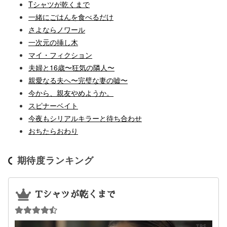
Tシャツが乾くまで
一緒にごはんを食べるだけ
さよならノワール
一次元の挿し木
マイ・フィクション
夫婦と16歳〜狂気の隣人〜
親愛なる夫へ〜完璧な妻の嘘〜
今から、親友やめようか。
スピナーベイト
今夜もシリアルキラーと待ち合わせ
おちたらおわり
期待度ランキング
Tシャツが乾くまで