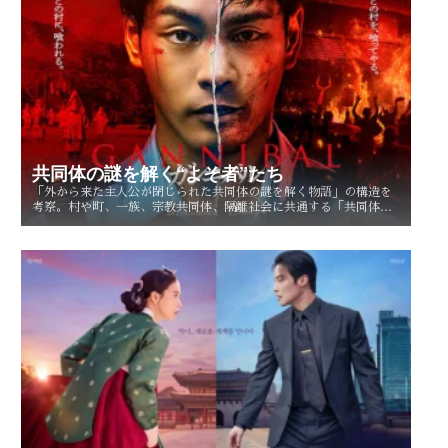
共同体の謎を解く“よそ者”たち
「外から来た主人公が閉じられた共同体の謎を解く物語」の構造を
考察。村や町、一族、宗教共同体、隔離社会に共通する「共同体の
謎」とは？ その魅力を読み解く。