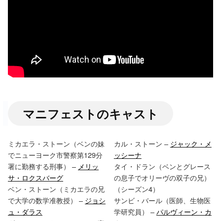
マニフェストのキャスト
ミカエラ・ストーン（ベンの妹
カル・ストーン –
ジャック・メ
でニューヨーク市警察第129分
ッシーナ
署に勤務する刑事） –
メリッ
タイ・ドラン（ベンとグレース
サ・ロクスバーグ
の息子でオリーヴの双子の兄）
ベン・ストーン（ミカエラの兄
（シーズン4）
で大学の数学准教授） –
ジョシ
サンビ・バール（医師、生物医
ュ・ダラス
学研究員） –
パルヴィーン・カ