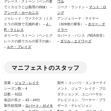
グレース・ストーン（ベンの妻
ウル
でミカエラとは義理の姉妹） –
ジーク・ランドン –
マット・ロ
アシーナ・カーカニス
ング
ジャレッド・ヴァスケス（ミカ
アンジェリーナ・マイヤー
エラの同僚で元婚約者） –
J・
（828便の乗客） –
ホリー・テ
R・ラミレス
イラー
オリーヴ・ストーン（ベンとグ
ロバート・バンス（NSA長官）
レースの娘でカルの双子の妹）
–
ダリル・エドワーズ
–
ルナ・ブレイズ
マニフェストのスタッフ
原案 –
ジェフ・レイク
製作 – コンパリ・エンターテイ
シーズン数 – 4
メント、ジェフ・レイク・プロ
話数 – 62話
ダクションズ、ユニバーサル・
各話の長さ – 42～49分
テレビジョン、ワーナー・ブラ
製作総指揮 –
ロバート・ゼメキ
ザース・テレビジョン
ス
、
ジャック・ラプケ
、
ジャク
配給 – ワーナー・ブラザース・