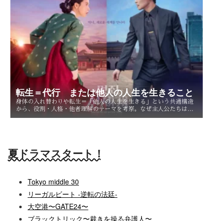
転生＝代行 または他人の人生を生きること
身体の入れ替わりや転生＝「他人の人生を生きる」という共通構造
から、役割・人格・他者理解のテーマを考察。なぜ主人公たちは他
人を生きることで、自分自身を知るのか。
夏ドラマスタート！
Tokyo middle 30
リーガルビート -逆転の法廷-
大空港〜GATE24〜
ブラックトリック〜裁きを操る弁護人〜