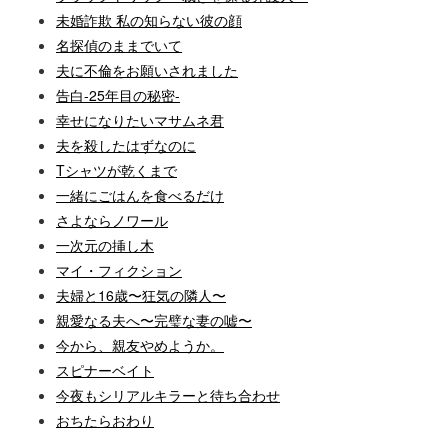
未婚詐欺 私の知らない彼の顔
名探偵のままでいて
夫に不倫をお願いされました
告白-25年目の秘密-
幸せになりたいマサムネ君
夫を殺したはずなのに
Tシャツが乾くまで
一緒にごはんを食べるだけ
さよならノワール
一次元の挿し木
マイ・フィクション
夫婦と16歳〜狂気の隣人〜
親愛なる夫へ〜完璧な妻の嘘〜
今から、親友やめようか。
スピナーベイト
今夜もシリアルキラーと待ち合わせ
おちたらおわり