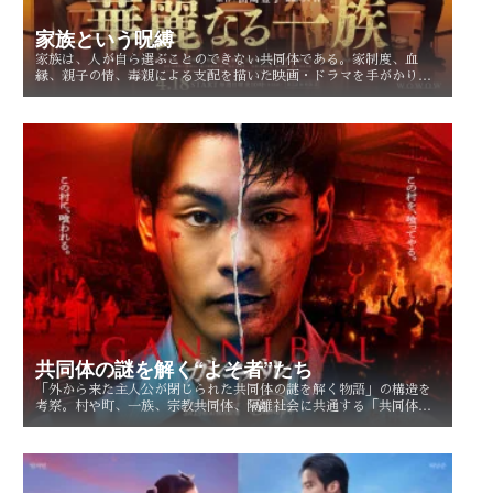
家族という呪縛
家族は、人が自ら選ぶことのできない共同体である。家制度、血
縁、親子の情、毒親による支配を描いた映画・ドラマを手がかり
に、「家族という呪縛」とは何か、そして人はそこから自由になれ
るのかを考察する。
共同体の謎を解く“よそ者”たち
「外から来た主人公が閉じられた共同体の謎を解く物語」の構造を
考察。村や町、一族、宗教共同体、隔離社会に共通する「共同体の
謎」とは？ その魅力を読み解く。