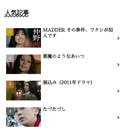
人気記事
MADDER その事件、ワタシが犯
人です
悪魔のようなあいつ
張込み（2011年ドラマ）
たづたづし