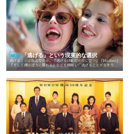
「逃げる」という現実的な選択
NEW
逃げることは敗北なのか。『逃げるは恥だが役に立つ』『Mother』
『そして僕は途方に暮れる』などを横断し、逃げることが生き方や
人生を選び直す現実的な選択としてどう描かれてきたのかを考察す
る。