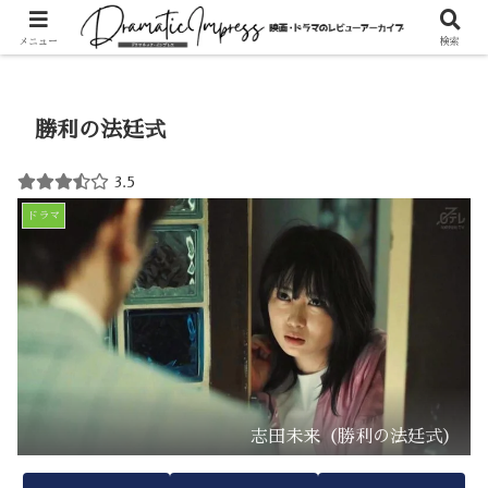
ホーム
ドラマ
メニュー
検索
勝利の法廷式
3.5
ドラマ
志田未来（勝利の法廷式）