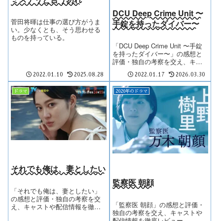
DCU Deep Crime Unit 〜
菅田将暉は仕事の選び方がうま
手錠を持ったダイバー〜
い。少なくとも、そう思わせる
ものを持っている。
「DCU Deep Crime Unit 〜手錠
を持ったダイバー〜」の感想と
評価・独自の考察を交え、キャ
ストや配信情報を徹底レビュ
2022.01.10
2025.08.28
2022.01.17
2026.03.30
ー。
ドラマ
2020年のドラマ
それでも俺は、妻としたい
監察医 朝顔
「それでも俺は、妻としたい」
の感想と評価・独自の考察を交
「監察医 朝顔」の感想と評価・
え、キャストや配信情報を徹底
独自の考察を交え、キャストや
レビュー。
配信情報を徹底レビュー。