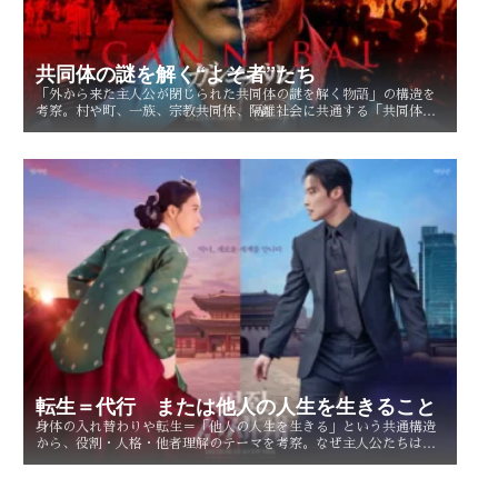
共同体の謎を解く“よそ者”たち
「外から来た主人公が閉じられた共同体の謎を解く物語」の構造を
考察。村や町、一族、宗教共同体、隔離社会に共通する「共同体の
謎」とは？ その魅力を読み解く。
転生＝代行 または他人の人生を生きること
身体の入れ替わりや転生＝「他人の人生を生きる」という共通構造
から、役割・人格・他者理解のテーマを考察。なぜ主人公たちは他
人を生きることで、自分自身を知るのか。