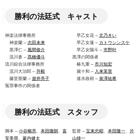
勝利の法廷式 キャスト
神楽法律事務所
早乙女花 –
北乃きい
神楽蘭 –
志田未来
早乙女蓮 –
カトウシンスケ
黒澤仁 –
風間俊介
早乙女陽斗 –
市野叶
流川蒼 –
髙橋優斗
黒澤の関係者
流川綜合法律事務所
椿九重 –
市川知宏
流川大治郎 –
升毅
黛十和 –
入来茉里
藤堂亜蘭 –
遊井亮子
速水政樹 –
泉澤祐希
冤罪事件の関係者
勝利の法廷式 スタッフ
脚本 –
小谷暢亮
、
本田隆朗
、
富
監督 –
宝来忠昭
、
本田隆一
、
片
安美尋
、
蓼内健太
山雄一