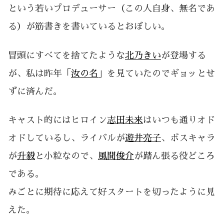
という若いプロデューサー（この人自身、無名であ
る）が筋書きを書いているとおぼしい。
冒頭にすべてを捨てたような
北乃きい
が登場する
が、私は昨年「
汝の名
」を見ていたのでギョッとせ
ずに済んだ。
キャスト的にはヒロイン
志田未来
はいつも通りオド
オドしているし、ライバルが
遊井亮子
、ボスキャラ
が
升毅
と小粒なので、
風間俊介
が踏ん張る役どころ
である。
みごとに期待に応えて好スタートを切ったように見
えた。