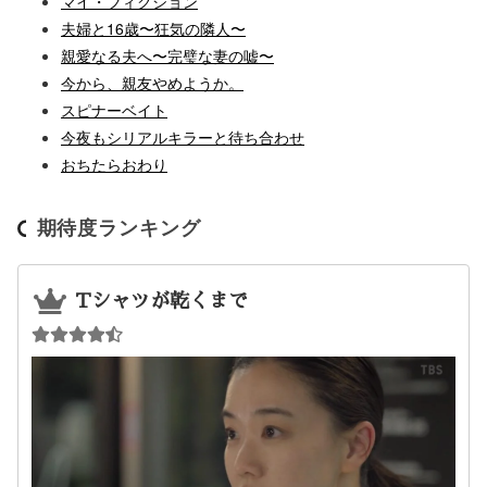
マイ・フィクション
夫婦と16歳〜狂気の隣人〜
親愛なる夫へ〜完璧な妻の嘘〜
今から、親友やめようか。
スピナーベイト
今夜もシリアルキラーと待ち合わせ
おちたらおわり
期待度ランキング
Tシャツが乾くまで