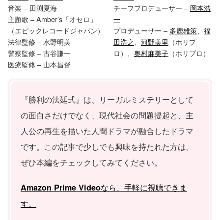
音楽 – 田渕夏海
チーフプロデューサー –
岡本浩
主題歌 – Amber’s「オセロ」
一
（エピックレコードジャパン）
プロデューサー –
多鹿雄策
、
福
法律監修 – 水野明美
田浩之
、
河野美里
（ホリプ
警察監修 – 古谷謙一
ロ）、
奥村麻美子
（ホリプロ）
医療監修 – 山本昌督
『勝利の法廷式』は、リーガルミステリーとして
の面白さだけでなく、現代社会の問題提起と、主
人公の再生を描いた人間ドラマが融合したドラマ
です。この記事で少しでも興味を持たれた方は、
ぜひ本編をチェックしてみてください。
なら、手軽に視聴できま
Amazon Prime Video
す。