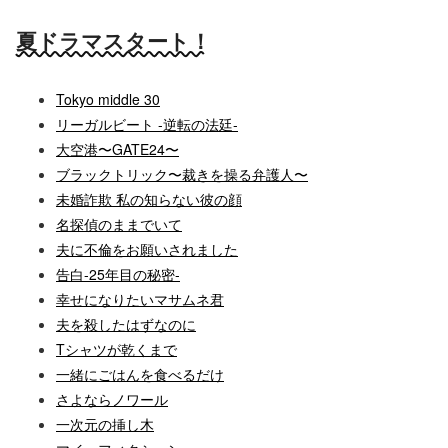
夏ドラマスタート！
Tokyo middle 30
リーガルビート -逆転の法廷-
大空港〜GATE24〜
ブラックトリック〜裁きを操る弁護人〜
未婚詐欺 私の知らない彼の顔
名探偵のままでいて
夫に不倫をお願いされました
告白-25年目の秘密-
幸せになりたいマサムネ君
夫を殺したはずなのに
Tシャツが乾くまで
一緒にごはんを食べるだけ
さよならノワール
一次元の挿し木