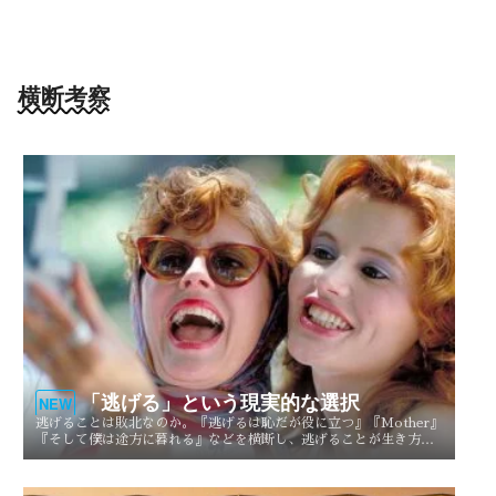
横断考察
「逃げる」という現実的な選択
NEW
逃げることは敗北なのか。『逃げるは恥だが役に立つ』『Mother』
『そして僕は途方に暮れる』などを横断し、逃げることが生き方や
人生を選び直す現実的な選択としてどう描かれてきたのかを考察す
る。