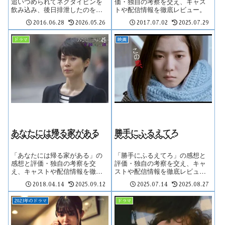
追いつめられてネクタイピンを
価・独自の考察を交え、キャス
飲み込み、後日排泄したのを
トや配信情報を徹底レビュー。
「私が産んだ」と主張するくだ
2016.06.28
2026.05.26
2017.07.02
2025.07.29
りで、すでに本作は正常の閾値
を超えた。
ドラマ
映画
あなたには帰る家がある
勝手にふるえてろ
「あなたには帰る家がある」の
「勝手にふるえてろ」の感想と
感想と評価・独自の考察を交
評価・独自の考察を交え、キャ
え、キャストや配信情報を徹底
ストや配信情報を徹底レビュ
レビュー。
ー。
2018.04.14
2025.09.12
2025.07.14
2025.08.27
2023年のドラマ
ドラマ