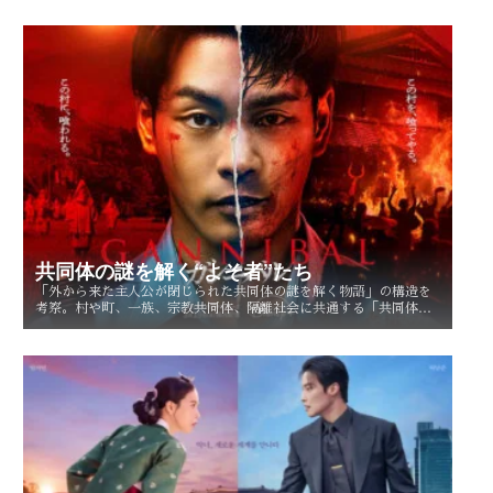
るのかを考察する。
共同体の謎を解く“よそ者”たち
「外から来た主人公が閉じられた共同体の謎を解く物語」の構造を
考察。村や町、一族、宗教共同体、隔離社会に共通する「共同体の
謎」とは？ その魅力を読み解く。