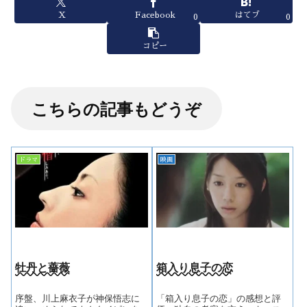
X
Facebook
はてブ
0
0
コピー
こちらの記事もどうぞ
ドラマ
映画
牡丹と薔薇
箱入り息子の恋
序盤、川上麻衣子が神保悟志に
「箱入り息子の恋」の感想と評