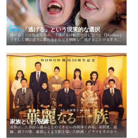
「逃げる」という現実的な選択
NEW
逃げることは敗北なのか。『逃げるは恥だが役に立つ』『Mother』
『そして僕は途方に暮れる』などを横断し、逃げることが生き方や
人生を選び直す現実的な選択としてどう描かれてきたのかを考察す
る。
家族という呪縛
家族は、人が自ら選ぶことのできない共同体である。家制度、血
縁、親子の情、毒親による支配を描いた映画・ドラマを手がかり
に、「家族という呪縛」とは何か、そして人はそこから自由になれ