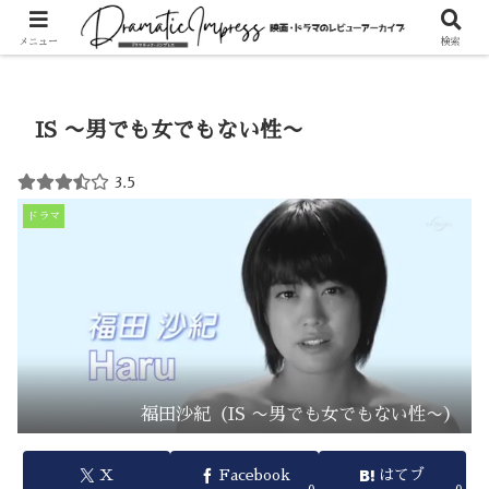
ホーム
ドラマ
メニュー
検索
IS 〜男でも女でもない性〜
3.5
ドラマ
福田沙紀（IS 〜男でも女でもない性〜）
X
Facebook
はてブ