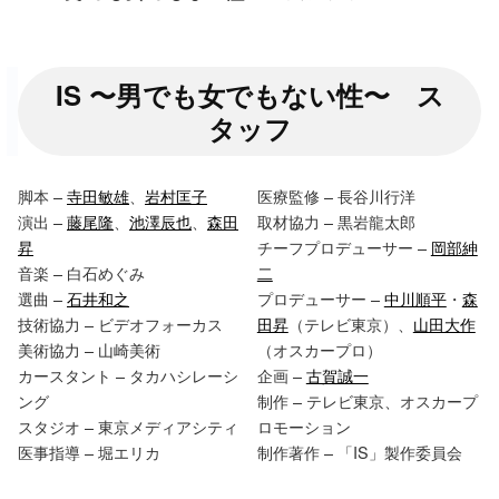
IS 〜男でも女でもない性〜 ス
タッフ
脚本 –
寺田敏雄
、
岩村匡子
医療監修 – 長谷川行洋
演出 –
藤尾隆
、
池澤辰也
、
森田
取材協力 – 黒岩龍太郎
昇
チーフプロデューサー –
岡部紳
音楽 – 白石めぐみ
二
選曲 –
石井和之
プロデューサー –
中川順平
・
森
技術協力 – ビデオフォーカス
田昇
（テレビ東京）、
山田大作
美術協力 – 山崎美術
（オスカープロ）
カースタント – タカハシレーシ
企画 –
古賀誠一
ング
制作 – テレビ東京、オスカープ
スタジオ – 東京メディアシティ
ロモーション
医事指導 – 堀エリカ
制作著作 – 「IS」製作委員会