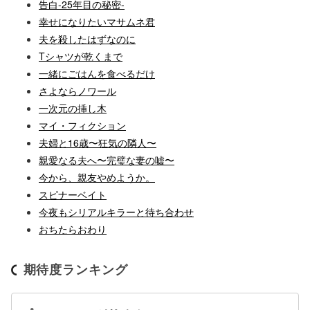
告白-25年目の秘密-
幸せになりたいマサムネ君
夫を殺したはずなのに
Tシャツが乾くまで
一緒にごはんを食べるだけ
さよならノワール
一次元の挿し木
マイ・フィクション
夫婦と16歳〜狂気の隣人〜
親愛なる夫へ〜完璧な妻の嘘〜
今から、親友やめようか。
スピナーベイト
今夜もシリアルキラーと待ち合わせ
おちたらおわり
期待度ランキング