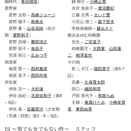
園時代：
多田煌琉
）
錦 耕介 –
小林正寛
星野家
水沢 加奈子 –
鹿沼憂妃
星野 太郎 –
高橋ジョージ
江藤 次男 –
まいど豊
星野 陽子 –
南果歩
小宮山 啓二 –
森下哲夫
星野 夏 –
山谷花純
（幼少
学校保健師 –
建みさと
期：
栗野莉子
）
横浜あゆむ幼稚園
星野 武雄 –
勝部演之
先生 –
二宮直子
星野 節子 –
泉晶子
幼稚園児 –
大西翼
、
山田蓮
宮原 和江 –
丘みつ子
二
、
相澤直也
相原家
その他
相原 賢一 –
西村雅彦
乾 しず江 –
堀田貴子
（第5-7
相原 直子 –
西田尚美
話）
伊吹家
高桑 –
久保貫太郎
伊吹 宗一 –
大杉漣
田口 –
織田和晃
伊吹 由紀 –
北原佐和子
（第8
戸田 美代子 –
和泉ちぬ
– 9話）
主婦 –
春風ひとみ
、
小柳友貴
伊吹 葵 –
近藤里沙
（少女期
美
、
奥田由美
（写真 / 回想）第3・8 – 9話）
IS 〜男でも女でもない性〜 スタッフ