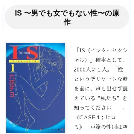
IS 〜男でも女でもない性〜の原
作
「IS（インターセクシ
ャル）」確率として、
2000人に１人。「性」
というデリケートな壁
を前に、声も出せず震
えている“私たち”を
知ってください――。
《CASE 1：ヒロ
ミ》 戸籍の性別は空