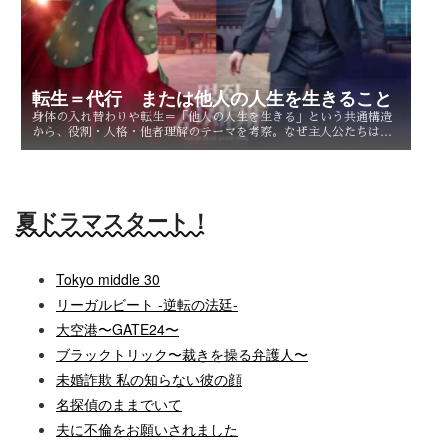
転生＝代行 または他人の人生を生きること
身体の入れ替わりや転生＝「他人の人生を生きる」という共通構造
から、役割・人格・他者理解のテーマを考察。なぜ主人公たちは他
人を生きることで、自分自身を知るのか。
夏ドラマスタート！
Tokyo middle 30
リーガルビート -逆転の法廷-
大空港〜GATE24〜
ブラックトリック〜裁きを操る弁護人〜
未婚詐欺 私の知らない彼の顔
名探偵のままでいて
夫に不倫をお願いされました