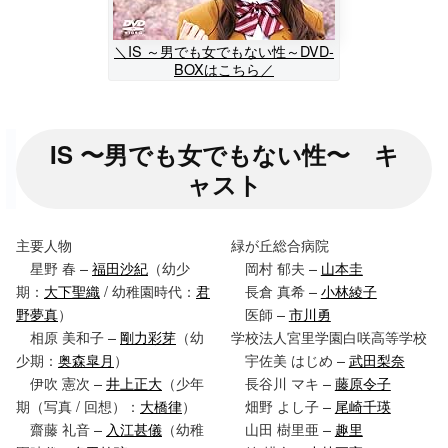
＼IS ～男でも女でもない性～DVD-
BOXはこちら／
IS 〜男でも女でもない性〜 キ
ャスト
主要人物
緑が丘総合病院
星野 春 –
福田沙紀
（幼少
岡村 郁夫 –
山本圭
期：
大下聖織
/ 幼稚園時代：
君
長倉 真希 –
小林綾子
野夢真
）
医師 –
市川勇
相原 美和子 –
剛力彩芽
（幼
学校法人宮里学園白咲高等学校
少期：
奥森皐月
）
宇佐美 はじめ –
武田梨奈
伊吹 憲次 –
井上正大
（少年
長谷川 マキ –
藤原令子
期（写真 / 回想）：
大橋律
）
畑野 よし子 –
尾崎千瑛
齋藤 礼音 –
入江甚儀
（幼稚
山田 樹里亜 –
趣里