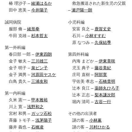
椿 理沙子 –
綾瀬はるか
救急搬送された新生児の父親
田中 恵美 –
今井陽子
–
瀬戸陽一朗
誠同病院
小児科編
服部 脩 –
緒形拳
安富 良之 –
鹿賀丈史
牛田 克雄 –
杉本哲太
石川 –
小林すすむ
原 なつみ –
久保結季
第一外科編
春日部 一郎 –
伊東四朗
第四外科編
金子 敏夫 –
三川雄三
内海 まどか –
伊東美咲
金子 明子 –
泉ピン子
児玉 典子 –
藤谷美紀
金子 満男 –
河原田ヤスケ
庄司 直樹 –
阿部寛
白鳥 貴久 –
三浦友和
宇佐美 孝志 –
石橋貴明
辻本 良江 –
薬師丸ひろ子
第一内科編
辻本 正志 –
梨本謙次郎
久米 憲一 –
甲本雅裕
堀内 清司 –
古谷一行
川上 寛 –
浅野和之
宮村 和男 –
ガッツ石松
その他の出演者
斉藤 トモ子 –
浅茅陽子
謎の客 –
小林薫
藤井 義也 –
石橋凌
謎の客 –
川村ひかる