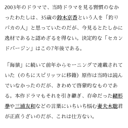
2003年のドラマで、当時ドラマを見る習慣のなか
ったわたしは、35歳の
鈴木京香
という人を「釣り
バカの人」と思っていたのだが、今見るとたしかに
逸材であると認めざるを得ない。決定的な「セカン
ドバージン」はこの7年後である。
「海猿」に続いて前年からモーニングで連載されて
いた（のちにスピリッツに移籍）原作は当時は読ん
でいなかったのだが、きわめて啓蒙的なものであ
る。本作ドラマもそれを引き継ぎ、存命だった
緒形
拳
や
三浦友和
などの言葉にいちいち悩む
妻夫木聡
君
が正直うざいのだが、これは仕方ない。