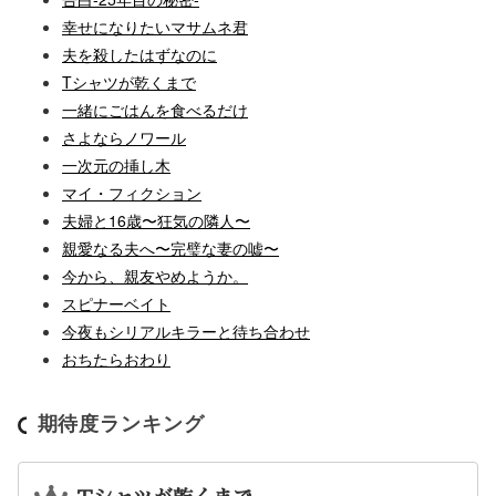
幸せになりたいマサムネ君
夫を殺したはずなのに
Tシャツが乾くまで
一緒にごはんを食べるだけ
さよならノワール
一次元の挿し木
マイ・フィクション
夫婦と16歳〜狂気の隣人〜
親愛なる夫へ〜完璧な妻の嘘〜
今から、親友やめようか。
スピナーベイト
今夜もシリアルキラーと待ち合わせ
おちたらおわり
期待度ランキング