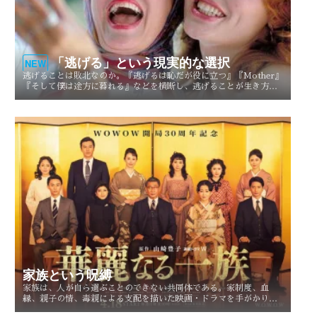
「逃げる」という現実的な選択
NEW
逃げることは敗北なのか。『逃げるは恥だが役に立つ』『Mother』
『そして僕は途方に暮れる』などを横断し、逃げることが生き方や
人生を選び直す現実的な選択としてどう描かれてきたのかを考察す
る。
家族という呪縛
家族は、人が自ら選ぶことのできない共同体である。家制度、血
縁、親子の情、毒親による支配を描いた映画・ドラマを手がかり
に、「家族という呪縛」とは何か、そして人はそこから自由になれ