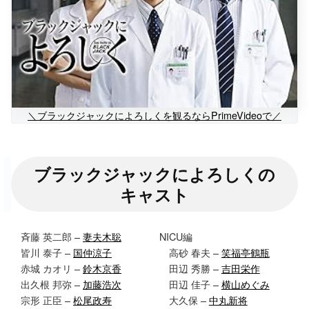
＼ブラックジャックによろしくを観るならPrimeVideoで／
ブラックジャックによろしくの
キャスト
斉藤 英二郎 –
妻夫木聡
NICU編
皆川 泰子 –
国仲涼子
高砂 春夫 –
笑福亭鶴瓶
赤城 カオリ –
鈴木京香
田辺 秀勝 –
吉田栄作
出久根 邦弥 –
加藤浩次
田辺 佳子 –
横山めぐみ
宗形 正臣 –
松尾政寿
大久保 –
中丸新将