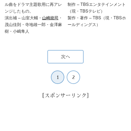
ル曲をドラマ主題歌用に再アレ
制作 – TBSエンタテインメント
ンジしたもの。
（現・TBSテレビ）
演出補 – 山室大輔・
山崎統司
・
製作・著作 – TBS（現・TBSホ
茂山佳則・寺地雄一郎・金澤麻
ールディングス）
樹・小嶋隼人
次へ
1
2
［スポンサーリンク］