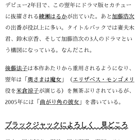
デビュー2年目で、この翌年にドラマ版セカチュー
に抜擢される
綾瀬はるか
が出ていた。あと
加藤浩次
の出番が役以上に多い。タイトルバックでは妻夫木
君、鈴木京香、そして加藤浩次の3人のドラマとい
う構図になっている。なんだこれ。
後藤法子
は本作あたりから重用されるようになり、
翌年は「
奥さまは魔女
」（
エリザベス・モンゴメリ
役を
米倉涼子
が演じる）を無茶ぶりされているが、
2005年には「
曲がり角の彼女
」を書いている。
ブラックジャックによろしく 見どころ