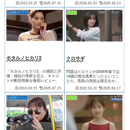
2012.03.25
2025.07.15
2024.01.03
2025.06.13
2010年のドラマ
ドラマ
ホタルノヒカリ2
クロサギ
「ホタルノヒカリ2」の感想と評
問題はヒロインが2006年版では
価・独自の考察を交え、キャス
18歳の堀北真希だったというこ
トや配信情報を徹底レビュー。
とだ。黒島の演技は堀北をかな
り参照しているように見えるの
2010.09.15
2025.07.15
2022.10.23
2025.06.17
だが、堀北の不思議な眩しさ
が、2022年の美少女である黒島
には決定的に欠けている。
2010年のドラマ
ドラマ