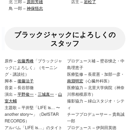
北 三郎 –
原田芳雄
店主 –
岩松了
鳥 一郎 –
神保悟志
ブラックジャックによろしくの
スタッフ
原作 –
佐藤秀峰
「ブラックジャ
プロデュース補 – 壁谷悌之・中
ックによろしく」（モーニン
島理恵子
グ・講談社）
医療監修 – 長星憲・加部一彦・
脚本 –
後藤法子
南淵明宏
（心臓外科医）
音楽 – 長谷部徹
医療協力 – 北里大学病院（神奈
演出 –
平野俊一
・
三城真一
・
山
川県相模原市）
室大輔
撮影協力 – 緑山スタジオ・シテ
主題歌 – 平井堅「LIFE is… 〜
ィ
another story〜」（DefSTAR
チーフプロデューサー – 貴島誠
RECORDS）
一郎
アルバム「LIFE is…」のタイト
プロデュース – 伊與田英徳