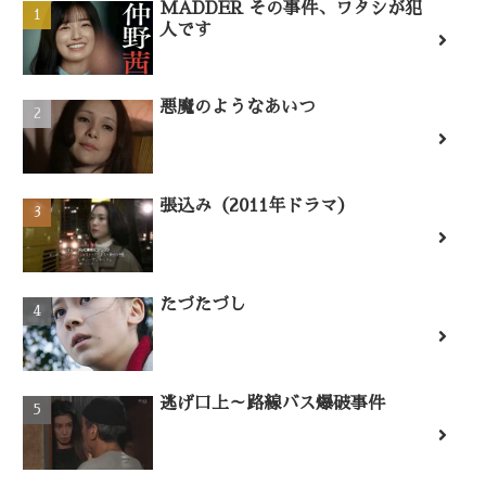
MADDER その事件、ワタシが犯
人です
悪魔のようなあいつ
張込み（2011年ドラマ）
たづたづし
逃げ口上～路線バス爆破事件