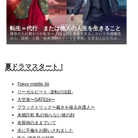
転生＝代行 または他人の人生を生きること
身体の入れ替わりや転生＝「他人の人生を生きる」という共通構造
から、役割・人格・他者理解のテーマを考察。なぜ主人公たちは他
人を生きることで、自分自身を知るのか。
夏ドラマスタート！
Tokyo middle 30
リーガルビート -逆転の法廷-
大空港〜GATE24〜
ブラックトリック〜裁きを操る弁護人〜
未婚詐欺 私の知らない彼の顔
名探偵のままでいて
夫に不倫をお願いされました
告白-25年目の秘密-