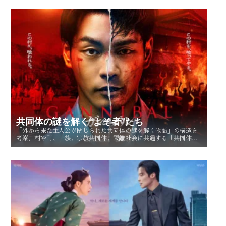
るのかを考察する。
共同体の謎を解く“よそ者”たち
「外から来た主人公が閉じられた共同体の謎を解く物語」の構造を
考察。村や町、一族、宗教共同体、隔離社会に共通する「共同体の
謎」とは？ その魅力を読み解く。