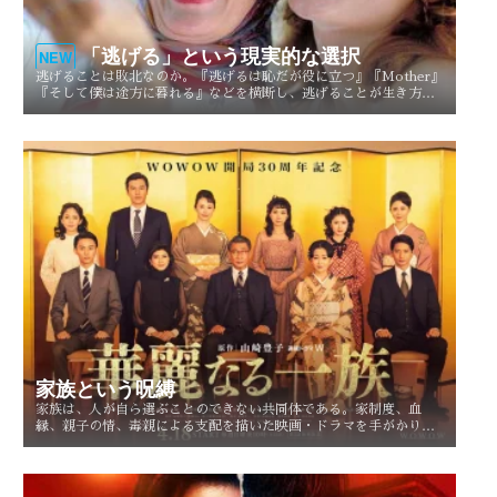
「逃げる」という現実的な選択
NEW
逃げることは敗北なのか。『逃げるは恥だが役に立つ』『Mother』
『そして僕は途方に暮れる』などを横断し、逃げることが生き方や
人生を選び直す現実的な選択としてどう描かれてきたのかを考察す
る。
家族という呪縛
家族は、人が自ら選ぶことのできない共同体である。家制度、血
縁、親子の情、毒親による支配を描いた映画・ドラマを手がかり
に、「家族という呪縛」とは何か、そして人はそこから自由になれ
るのかを考察する。