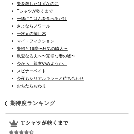
夫を殺したはずなのに
Tシャツが乾くまで
一緒にごはんを食べるだけ
さよならノワール
一次元の挿し木
マイ・フィクション
夫婦と16歳〜狂気の隣人〜
親愛なる夫へ〜完璧な妻の嘘〜
今から、親友やめようか。
スピナーベイト
今夜もシリアルキラーと待ち合わせ
おちたらおわり
期待度ランキング
Tシャツが乾くまで