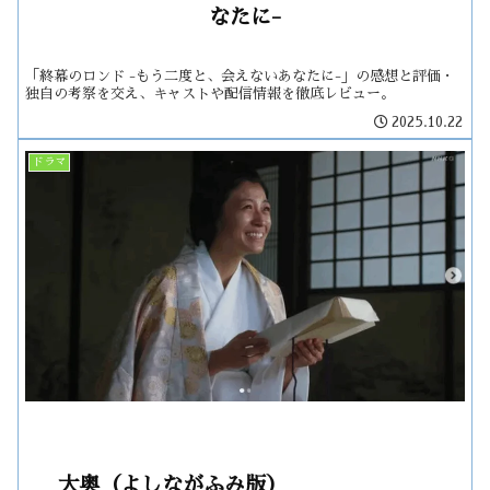
なたに-
「終幕のロンド -もう二度と、会えないあなたに-」の感想と評価・
独自の考察を交え、キャストや配信情報を徹底レビュー。
2025.10.22
ドラマ
大奥（よしながふみ版）