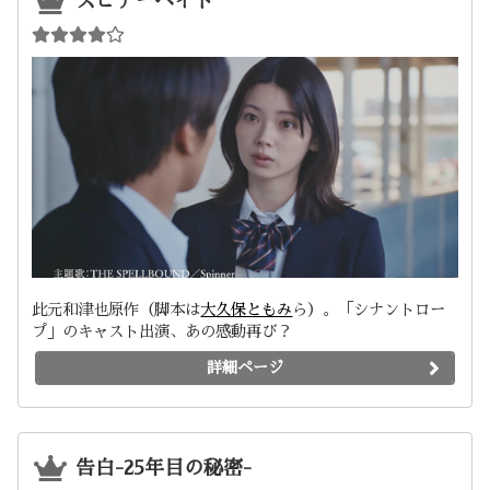
スピナーベイト
此元和津也原作（脚本は
大久保ともみ
ら）。「シナントロー
プ」のキャスト出演、あの感動再び？
詳細ページ
告白-25年目の秘密-