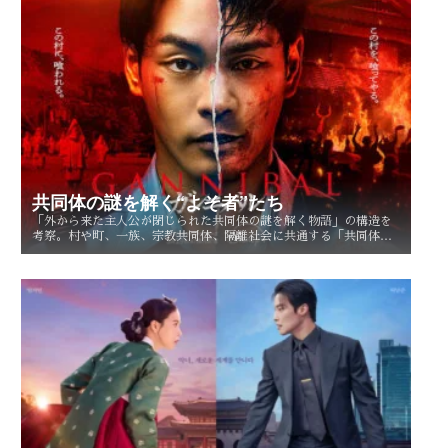
共同体の謎を解く“よそ者”たち
「外から来た主人公が閉じられた共同体の謎を解く物語」の構造を
考察。村や町、一族、宗教共同体、隔離社会に共通する「共同体の
謎」とは？ その魅力を読み解く。