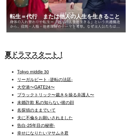
転生＝代行 または他人の人生を生きること
身体の入れ替わりや転生＝「他人の人生を生きる」という共通構造
から、役割・人格・他者理解のテーマを考察。なぜ主人公たちは他
人を生きることで、自分自身を知るのか。
夏ドラマスタート！
Tokyo middle 30
リーガルビート -逆転の法廷-
大空港〜GATE24〜
ブラックトリック〜裁きを操る弁護人〜
未婚詐欺 私の知らない彼の顔
名探偵のままでいて
夫に不倫をお願いされました
告白-25年目の秘密-
幸せになりたいマサムネ君