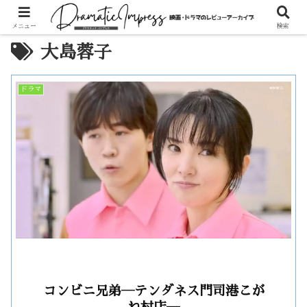
メニュー
検索
大島蓉子
ドラマ
コンビニ兄弟―テンダネス門司港こが