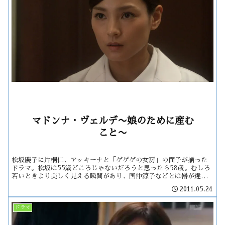
マドンナ・ヴェルデ〜娘のために産む
こと〜
松坂慶子に片桐仁、アッキーナと「ゲゲゲの女房」の面子が揃った
ドラマ。松坂は55歳どころじゃないだろうと思ったら58歳。むしろ
若いときより美しく見える瞬間があり、国仲涼子などとは器が違
う。
2011.05.24
ドラマ