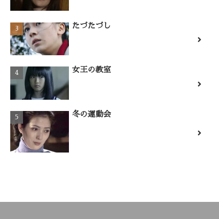
たづたづし
女王の教室
冬の運動会