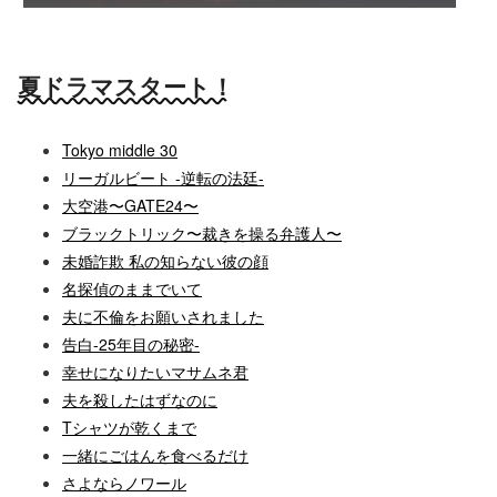
人を生きることで、自分自身を知るのか。
夏ドラマスタート！
Tokyo middle 30
リーガルビート -逆転の法廷-
大空港〜GATE24〜
ブラックトリック〜裁きを操る弁護人〜
未婚詐欺 私の知らない彼の顔
名探偵のままでいて
夫に不倫をお願いされました
告白-25年目の秘密-
幸せになりたいマサムネ君
夫を殺したはずなのに
Tシャツが乾くまで
一緒にごはんを食べるだけ
さよならノワール