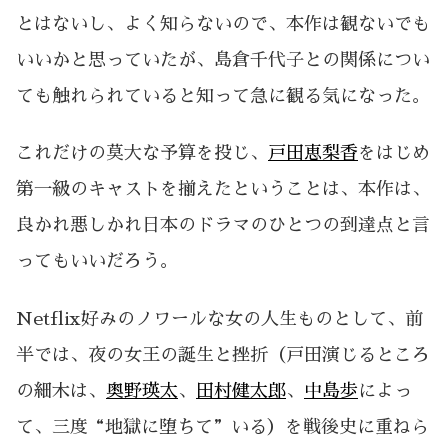
とはないし、よく知らないので、本作は観ないでも
いいかと思っていたが、島倉千代子との関係につい
ても触れられていると知って急に観る気になった。
これだけの莫大な予算を投じ、
戸田恵梨香
をはじめ
第一級のキャストを揃えたということは、本作は、
良かれ悪しかれ日本のドラマのひとつの到達点と言
ってもいいだろう。
Netflix好みのノワールな女の人生ものとして、前
半では、夜の女王の誕生と挫折（戸田演じるところ
の細木は、
奥野瑛太
、
田村健太郎
、
中島歩
によっ
て、三度“地獄に堕ちて”いる）を戦後史に重ねら