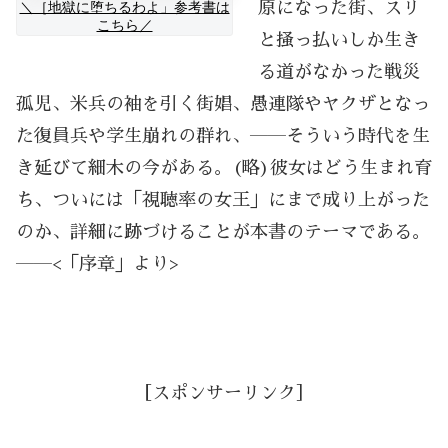
＼［地獄に堕ちるわよ」参考書は
原になった街、スリ
こちら／
と掻っ払いしか生き
る道がなかった戦災
孤児、米兵の袖を引く街娼、愚連隊やヤクザとなっ
た復員兵や学生崩れの群れ、――そういう時代を生
き延びて細木の今がある。(略)彼女はどう生まれ育
ち、ついには「視聴率の女王」にまで成り上がった
のか、詳細に跡づけることが本書のテーマである。
――<「序章」より>
［スポンサーリンク］