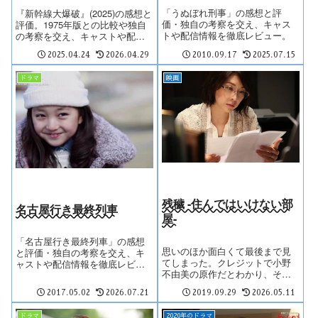
「うぬぼれ刑事」の感想と評
『新幹線大爆破』(2025)の感想と
価・独自の考察を交え、キャス
評価。1975年版との比較や独自
トや配信情報を徹底レビュー。
の考察を交え、キャストや配信
情報も紹介。続編としての出来
2025.04.24
2026.04.29
2010.09.17
2025.07.15
を徹底レビュー。
ドラマ
映画
残穢 -住んではいけない部
名古屋行き最終列車
屋-
「名古屋行き最終列車」の感想
思いのほか面白くて最後まで見
と評価・独自の考察を交え、キ
てしまった。クレジットで小野
ャストや配信情報を徹底レビュ
不由美の原作だとわかり、そう
ー。
いえば読もうと思って読んでい
2017.05.02
2026.07.21
2019.09.29
2026.05.11
なかったことを思い出した。
ドラマ
2020年のドラマ