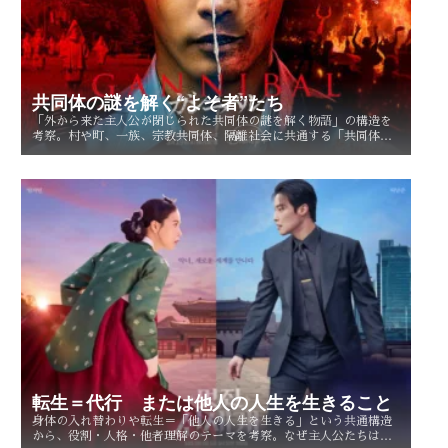
共同体の謎を解く“よそ者”たち
「外から来た主人公が閉じられた共同体の謎を解く物語」の構造を
考察。村や町、一族、宗教共同体、隔離社会に共通する「共同体の
謎」とは？ その魅力を読み解く。
転生＝代行 または他人の人生を生きること
身体の入れ替わりや転生＝「他人の人生を生きる」という共通構造
から、役割・人格・他者理解のテーマを考察。なぜ主人公たちは他