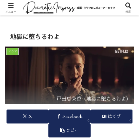
ホーム
ドラマ
メニュー
検索
地獄に堕ちるわよ
ドラマ
戸田恵梨香（地獄に堕ちるわよ）
X
Facebook
はてブ
0
0
コピー