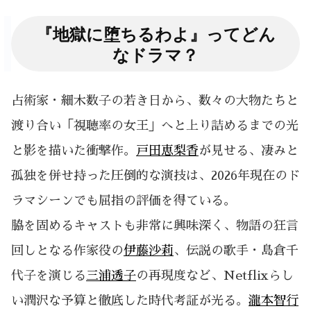
『地獄に堕ちるわよ』ってどん
なドラマ？
占術家・細木数子の若き日から、数々の大物たちと
渡り合い「視聴率の女王」へと上り詰めるまでの光
と影を描いた衝撃作。
戸田恵梨香
が見せる、凄みと
孤独を併せ持った圧倒的な演技は、2026年現在のド
ラマシーンでも屈指の評価を得ている。
脇を固めるキャストも非常に興味深く、物語の狂言
回しとなる作家役の
伊藤沙莉
、伝説の歌手・島倉千
代子を演じる
三浦透子
の再現度など、Netflixらし
い潤沢な予算と徹底した時代考証が光る。
瀧本智行