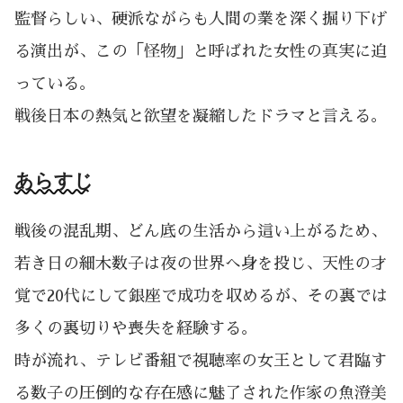
監督らしい、硬派ながらも人間の業を深く掘り下げ
る演出が、この「怪物」と呼ばれた女性の真実に迫
っている。
戦後日本の熱気と欲望を凝縮したドラマと言える。
あらすじ
戦後の混乱期、どん底の生活から這い上がるため、
若き日の細木数子は夜の世界へ身を投じ、天性の才
覚で20代にして銀座で成功を収めるが、その裏では
多くの裏切りや喪失を経験する。
時が流れ、テレビ番組で視聴率の女王として君臨す
る数子の圧倒的な存在感に魅了された作家の魚澄美