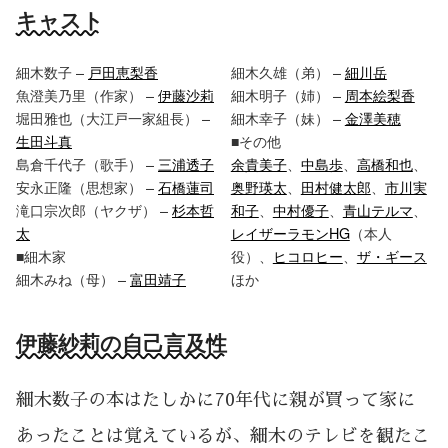
キャスト
細木数子 –
戸田恵梨香
細木久雄（弟） –
細川岳
魚澄美乃里（作家） –
伊藤沙莉
細木明子（姉） –
周本絵梨香
堀田雅也（大江戸一家組長） –
細木幸子（妹） –
金澤美穂
生田斗真
■その他
島倉千代子（歌手） –
三浦透子
余貴美子
、
中島歩
、
高橋和也
、
安永正隆（思想家） –
石橋蓮司
奥野瑛太
、
田村健太郎
、
市川実
滝口宗次郎（ヤクザ） –
杉本哲
和子
、
中村優子
、
青山テルマ
、
太
レイザーラモンHG
（本人
■細木家
役）、
ヒコロヒー
、
ザ・ギース
細木みね（母） –
富田靖子
ほか
伊藤紗莉の自己言及性
細木数子の本はたしかに70年代に親が買って家に
あったことは覚えているが、細木のテレビを観たこ