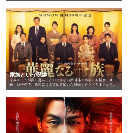
る。
家族という呪縛
家族は、人が自ら選ぶことのできない共同体である。家制度、血
縁、親子の情、毒親による支配を描いた映画・ドラマを手がかり
に、「家族という呪縛」とは何か、そして人はそこから自由になれ
るのかを考察する。