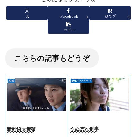
X
Facebook
はてブ
0
0
コピー
こちらの記事もどうぞ
映画
2010年のドラマ
うぬぼれ刑事
新幹線大爆破