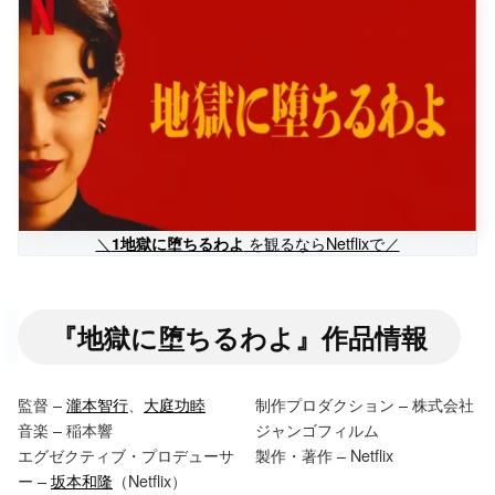
＼
を観るならNetflixで／
1地獄に堕ちるわよ
『地獄に堕ちるわよ』作品情報
監督 –
瀧本智行
、
大庭功睦
制作プロダクション – 株式会社
音楽 – 稲本響
ジャンゴフィルム
エグゼクティブ・プロデューサ
製作・著作 – Netflix
ー –
坂本和隆
（Netflix）